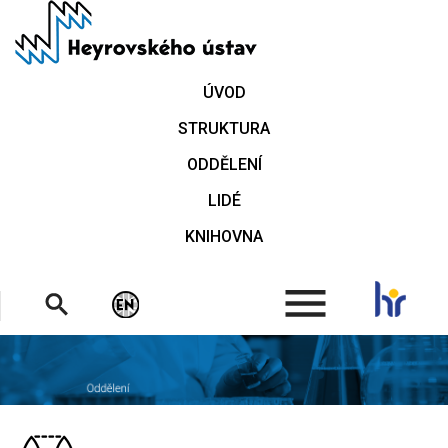
Přejít
k
hlavnímu
obsahu
ÚVOD
STRUKTURA
ODDĚLENÍ
LIDÉ
KNIHOVNA
.