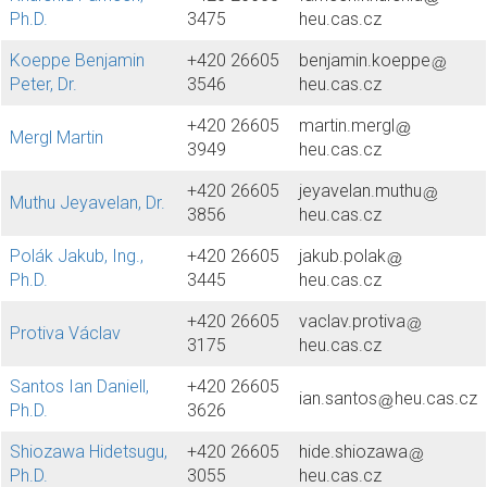
Ph.D.
3475
heu.cas.cz
Koeppe Benjamin
+420 26605
benjamin.koeppe
Peter, Dr.
3546
heu.cas.cz
+420 26605
martin.mergl
Mergl Martin
3949
heu.cas.cz
+420 26605
jeyavelan.muthu
Muthu Jeyavelan, Dr.
3856
heu.cas.cz
Polák Jakub, Ing.,
+420 26605
jakub.polak
Ph.D.
3445
heu.cas.cz
+420 26605
vaclav.protiva
Protiva Václav
3175
heu.cas.cz
Santos Ian Daniell,
+420 26605
ian.santos
heu.cas.cz
Ph.D.
3626
Shiozawa Hidetsugu,
+420 26605
hide.shiozawa
Ph.D.
3055
heu.cas.cz