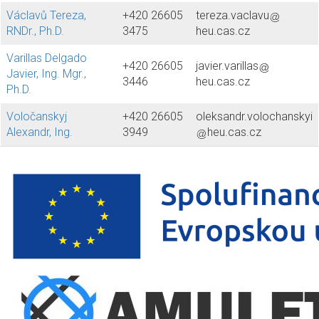
Václavů Tereza,
+420 26605
tereza.vaclavu
RNDr., Ph.D.
3475
heu.cas.cz
Varillas Delgado
+420 26605
javier.varillas
Javier, Ing. Mgr.,
3446
heu.cas.cz
Ph.D.
Voločanskyj
+420 26605
oleksandr.volochanskyi
Alexandr, Ing.
3949
heu.cas.cz