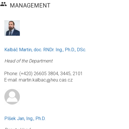
group
MANAGEMENT
Kalbáč Martin, doc. RNDr. Ing., Ph.D., DSc.
Head of the Department
Phone: (+420) 26605 3804, 3445, 2101
E-mail:
martin.kalbac
heu.cas.cz
Plšek Jan, Ing., Ph.D.