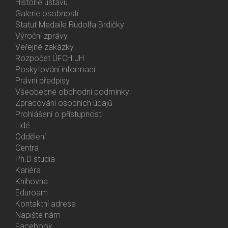
Historie ústavu
Galerie osobností
Statut Medaile Rudolfa Brdičky
Výroční zprávy
Bottom
Veřejné zakázky
Menu
Rozpočet ÚFCH JH
About
Poskytování informací
Us
Právní předpisy
Všeobecné obchodní podmínky
Zpracování osobních údajů
Prohlášení o přístupnosti
Lidé
Bottom
Oddělení
Menu
Centra
Contacts
Ph.D studia
Kariéra
Knihovna
Eduroam
Kontaktní adresa
Napište nám
Facebook