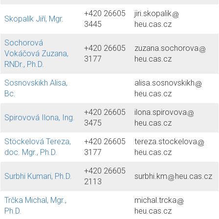
+420 26605
jiri.skopalik
Skopalík Jiří, Mgr.
3445
heu.cas.cz
Sochorová
+420 26605
zuzana.sochorova
Vokáčová Zuzana,
3177
heu.cas.cz
RNDr., Ph.D.
Sosnovskikh Alisa,
alisa.sosnovskikh
Bc.
heu.cas.cz
+420 26605
ilona.spirovova
Spirovová Ilona, Ing.
3475
heu.cas.cz
Stöckelová Tereza,
+420 26605
tereza.stockelova
doc. Mgr., Ph.D.
3177
heu.cas.cz
+420 26605
Surbhi Kumari, Ph.D.
surbhi.km
heu.cas.cz
2113
Trčka Michal, Mgr.,
michal.trcka
Ph.D.
heu.cas.cz