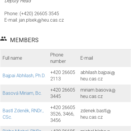
Deputy Head
Phone: (+420) 26605 3545
E-mail:
jan.plsek
heu.cas.cz
group
MEMBERS
Phone
Full name
E-mail
number
+420 26605
abhilash.bajpai
Bajpai Abhilash, Ph.D.
2113
heu.cas.cz
+420 26605
miriam.basova
Basová Miriam, Bc.
3445
heu.cas.cz
+420 26605
Bastl Zdeněk, RNDr.,
zdenek.bastl
3526, 3466,
CSc.
heu.cas.cz
3456