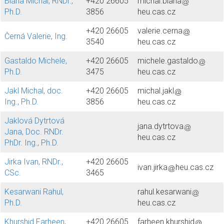
Bláha Michal, RNDr.,
+420 26605
michal.blaha
Ph.D.
3856
heu.cas.cz
+420 26605
valerie.cerna
Černá Valerie, Ing.
3540
heu.cas.cz
Gastaldo Michele,
+420 26605
michele.gastaldo
Ph.D.
3475
heu.cas.cz
Jakl Michal, doc.
+420 26605
michal.jakl
Ing., Ph.D.
3856
heu.cas.cz
Jaklová Dytrtová
jana.dytrtova
Jana, Doc. RNDr.
heu.cas.cz
PhDr. Ing., Ph.D.
Jirka Ivan, RNDr.,
+420 26605
ivan.jirka
heu.cas.cz
CSc.
3465
Kesarwani Rahul,
rahul.kesarwani
Ph.D.
heu.cas.cz
Khurshid Farheen,
+420 26605
farheen.khurshid