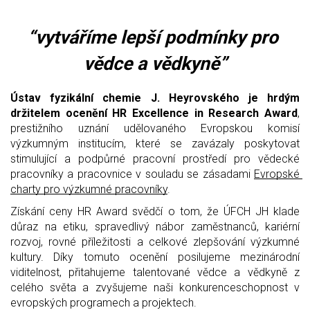
“vytváříme lepší podmínky pro 
vědce a vědkyně”
Ústav fyzikální chemie J. Heyrovského je hrdým 
držitelem ocenění HR Excellence in Research Award
, 
prestižního uznání udělovaného Evropskou komisí 
výzkumným institucím, které se zavázaly poskytovat 
stimulující a podpůrné pracovní prostředí pro vědecké 
pracovníky a pracovnice v souladu se zásadami 
Evropské 
charty pro výzkumné pracovníky
.
Získání ceny HR Award svědčí o tom, že ÚFCH JH klade 
důraz na etiku, spravedlivý nábor zaměstnanců, kariérní 
rozvoj, rovné příležitosti a celkové zlepšování výzkumné 
kultury. Díky tomuto ocenění posilujeme mezinárodní 
viditelnost, přitahujeme talentované vědce a vědkyně z 
celého světa a zvyšujeme naši konkurenceschopnost v 
evropských programech a projektech.