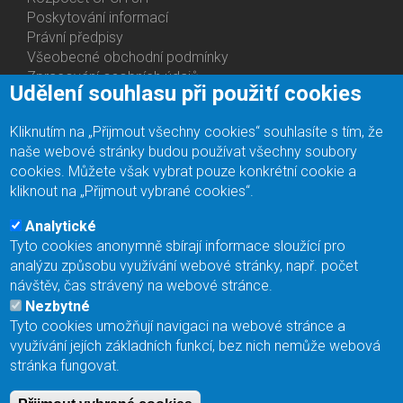
About
Poskytování informací
Us
Právní předpisy
Všeobecné obchodní podmínky
Zpracování osobních údajů
Udělení souhlasu při použití cookies
Prohlášení o přístupnosti
Lidé
Kliknutím na „Přijmout všechny cookies“ souhlasíte s tím, že
Bottom
Oddělení
naše webové stránky budou používat všechny soubory
Menu
Centra
cookies. Můžete však vybrat pouze konkrétní cookie a
Contacts
Ph.D studia
kliknout na „Přijmout vybrané cookies“.
Kariéra
Knihovna
Analytické
Eduroam
Tyto cookies anonymně sbírají informace sloužící pro
Kontaktní adresa
analýzu způsobu využívání webové stránky, např. počet
Napište nám
návštěv, čas strávený na webové stránce.
Facebook
Nezbytné
Vnitřní oznamovací systém
Tyto cookies umožňují navigaci na webové stránce a
input
využívání jejích základních funkcí, bez nich nemůže webová
Přihlásit se
stránka fungovat.
Bottom
Intranet
Menu
Web Mail