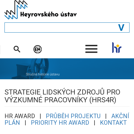
Přejít
k
hlavnímu
obsahu
ÚVOD
.
STRUKTURA
ODDĚLENÍ
LIDÉ
KNIHOVNA
STRATEGIE LIDSKÝCH ZDROJŮ PRO
VÝZKUMNÉ PRACOVNÍKY (HRS4R)
HR AWARD |
PRŮBĚH PROJEKTU
|
AKČNÍ
PLÁN
|
PRIORITY HR AWARD
|
KONTAKT