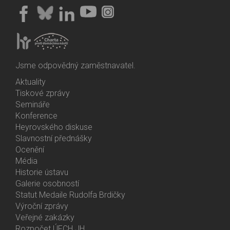
Jsme odpovědný zaměstnavatel.
Aktuality
Bottom
Tiskové zprávy
Menu
Semináře
Activities
Konference
Heyrovského diskuse
Slavnostní přednášky
Ocenění
Média
Historie ústavu
Galerie osobností
Statut Medaile Rudolfa Brdičky
Výroční zprávy
Bottom
Veřejné zakázky
Menu
Rozpočet ÚFCH JH