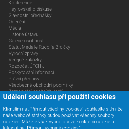
Activities
Konference
Heyrovského diskuse
Slavnostní přednášky
Ocenění
Média
Historie ústavu
Galerie osobností
Statut Medaile Rudolfa Brdičky
Výroční zprávy
Bottom
Veřejné zakázky
Menu
Rozpočet ÚFCH JH
About
Poskytování informací
Us
Právní předpisy
Všeobecné obchodní podmínky
Zpracování osobních údajů
Udělení souhlasu při použití cookies
Prohlášení o přístupnosti
Lidé
Kliknutím na „Přijmout všechny cookies“ souhlasíte s tím, že
Bottom
Oddělení
naše webové stránky budou používat všechny soubory
Menu
Centra
cookies. Můžete však vybrat pouze konkrétní cookie a
Contacts
Ph.D studia
kliknout na „Přijmout vybrané cookies“.