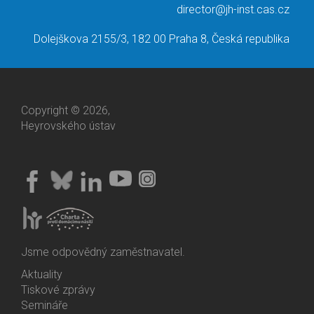
director@jh-inst.cas.cz
Dolejškova 2155/3, 182 00 Praha 8, Česká republika
Copyright © 2026,
Heyrovského ústav
Jsme odpovědný zaměstnavatel.
Aktuality
Bottom
Tiskové zprávy
Menu
Semináře