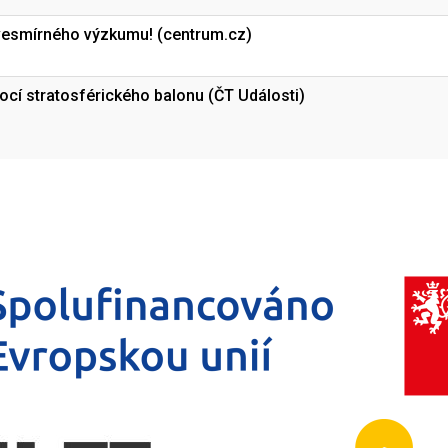
y vesmírného výzkumu! (centrum.cz)
ocí stratosférického balonu (ČT Události)