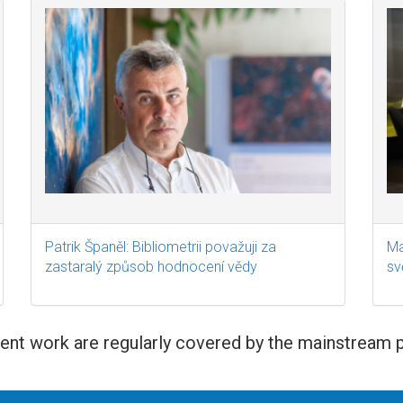
Patrik Španěl: Bibliometrii považuji za
Ma
zastaralý způsob hodnocení vědy
sv
rent work are regularly covered by the mainstream 