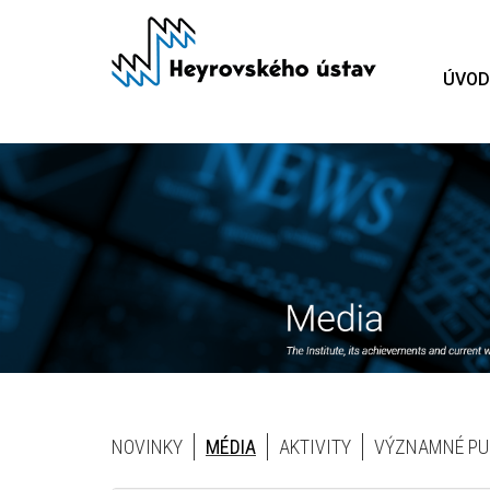
Přejít
k
hlavnímu
ÚVOD
obsahu
Homepage
NOVINKY
MÉDIA
AKTIVITY
VÝZNAMNÉ PU
Blocks