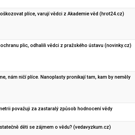
škozovat plíce, varují vědci z Akademie věd (hrot24.cz)
ochranu plic, odhalili vědci z pražského ústavu (novinky.cz)
e, nám ničí plíce. Nanoplasty pronikají tam, kam by neměly
ometrii považuji za zastaralý způsob hodnocení vědy
tatečně děti se zájmem o vědu? (vedavyzkum.cz)