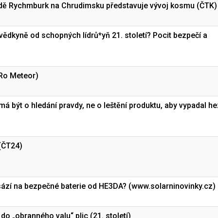
dě Rychmburk na Chrudimsku představuje vývoj kosmu (ČTK)
 vědkyně od schopných lídrů*yň 21. století? Pocit bezpečí a
Ro Meteor)
á být o hledání pravdy, ne o leštění produktu, aby vypadal h
(ČT24)
ází na bezpečné baterie od HE3DA? (www.solarninovinky.cz)
do „obranného valu“ plic (21. století)