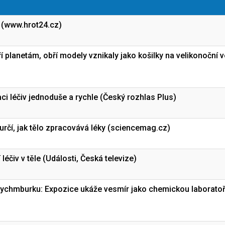
r (www.hrot24.cz)
 planetám, obří modely vznikaly jako košilky na velikonoční v
ci léčiv jednoduše a rychle (Český rozhlas Plus)
rčí, jak tělo zpracovává léky (sciencemag.cz)
éčiv v těle (Události, Česká televize)
Rychmburku: Expozice ukáže vesmír jako chemickou laborato