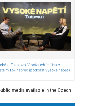
rkéta Zukalová: V bateriích je Čína o
ětelný rok napřed (podcast Vysoké napětí)
public media available in the Czech