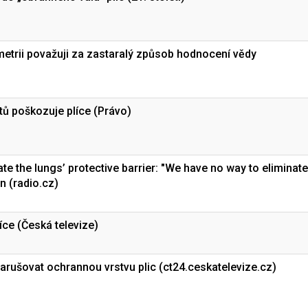
ometrii považuji za zastaralý způsob hodnocení vědy
tů poškozuje plíce (Právo)
te the lungs’ protective barrier: "We have no way to eliminate
n (radio.cz)
íce (Česká televize)
rušovat ochrannou vrstvu plic (ct24.ceskatelevize.cz)