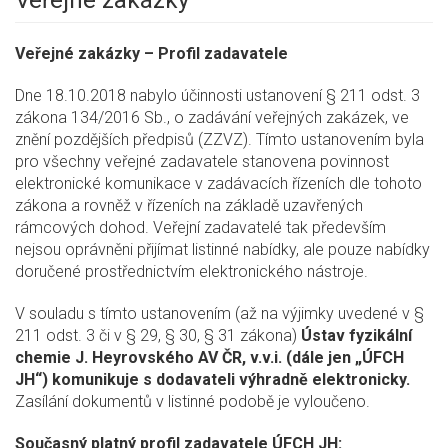
Veřejné zakázky
Veřejné zakázky – Profil zadavatele
Dne 18.10.2018 nabylo účinnosti ustanovení § 211 odst. 3
zákona 134/2016 Sb., o zadávání veřejných zakázek, ve
znění pozdějších předpisů (ZZVZ). Tímto ustanovením byla
pro všechny veřejné zadavatele stanovena povinnost
elektronické komunikace v zadávacích řízeních dle tohoto
zákona a rovněž v řízeních na základě uzavřených
rámcových dohod. Veřejní zadavatelé tak především
nejsou oprávněni přijímat listinné nabídky, ale pouze nabídky
doručené prostřednictvím elektronického nástroje.
V souladu s tímto ustanovením (až na výjimky uvedené v §
211 odst. 3 či v § 29, § 30, § 31 zákona)
Ústav fyzikální
chemie J. Heyrovského AV ČR, v.v.i. (dále jen „ÚFCH
JH“) komunikuje s dodavateli výhradně elektronicky.
Zasílání dokumentů v listinné podobě je vyloučeno.
Současný platný profil zadavatele ÚFCH JH: