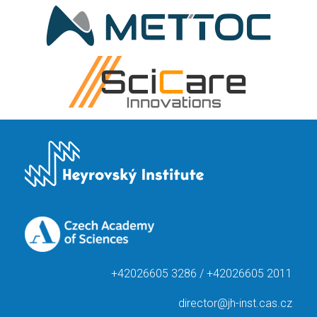
+42026605 3286 / +42026605 2011
director@jh-inst.cas.cz