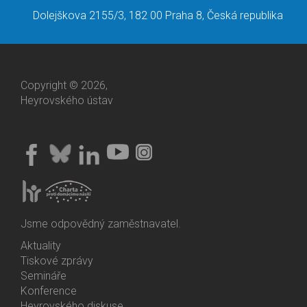
Dolejškova 2155/3, 182 00 Praha 8, Česká republika
Copyright © 2026,
Heyrovského ústav
Jsme odpovědný zaměstnavatel.
Aktuality
Bottom
Tiskové zprávy
Menu
Semináře
Activities
Konference
Heyrovského diskuse