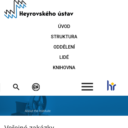
Přejít
k
hlavnímu
obsahu
ÚVOD
STRUKTURA
ODDĚLENÍ
LIDÉ
KNIHOVNA
.