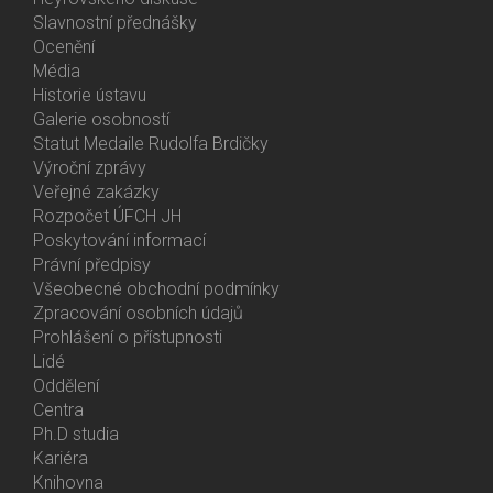
Slavnostní přednášky
Ocenění
Média
Historie ústavu
Galerie osobností
Statut Medaile Rudolfa Brdičky
Výroční zprávy
Bottom
Veřejné zakázky
Menu
Rozpočet ÚFCH JH
About
Poskytování informací
Us
Právní předpisy
Všeobecné obchodní podmínky
Zpracování osobních údajů
Prohlášení o přístupnosti
Lidé
Bottom
Oddělení
Menu
Centra
Contacts
Ph.D studia
Kariéra
Knihovna