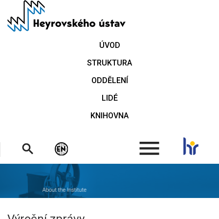
Přejít
k
hlavnímu
obsahu
ÚVOD
STRUKTURA
ODDĚLENÍ
LIDÉ
KNIHOVNA
.