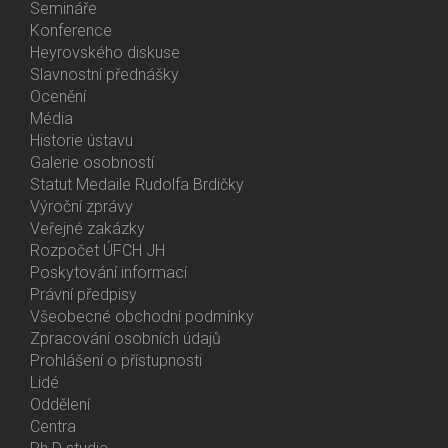
Menu
Semináře
Activities
Konference
Heyrovského diskuse
Slavnostní přednášky
Ocenění
Média
Historie ústavu
Galerie osobností
Statut Medaile Rudolfa Brdičky
Výroční zprávy
Bottom
Veřejné zakázky
Menu
Rozpočet ÚFCH JH
About
Poskytování informací
Us
Právní předpisy
Všeobecné obchodní podmínky
Zpracování osobních údajů
Prohlášení o přístupnosti
Lidé
Bottom
Oddělení
Menu
Centra
Contacts