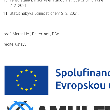
Tento statut byl schválen Radou instituce ÚFCH JH dne
2. 2. 2021.
Statut nabývá účinnosti dnem 2. 2. 2021.
prof. Martin Hof, Dr. rer. nat., DSc.
ředitel ústavu