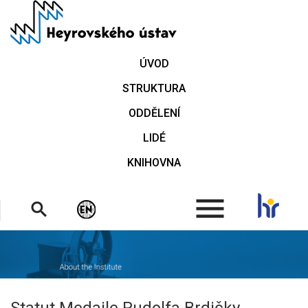
Přejít
k
hlavnímu
obsahu
ÚVOD
STRUKTURA
ODDĚLENÍ
LIDÉ
KNIHOVNA
.