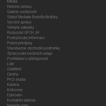
Média
Historie ústavu
Galerie osobností
Statut Medaile Rudolfa Brdičky
Výroční zprávy
Bottom
Veřejné zakázky
Menu
Rozpočet ÚFCH JH
About
Poskytování informací
Us
Právní předpisy
Všeobecné obchodní podmínky
Zpracování osobních údajů
Prohlášení o přístupnosti
Lidé
Bottom
Oddělení
Menu
Centra
Contacts
Ph.D studia
Kariéra
Knihovna
Eduroam
Kontaktní adresa
Napište nám