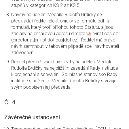
stupňů v kategoriích KS 2 až KS 5.
Návrhy na udělení Medaile Rudolfa Brdičky se
předkládají řediteli elektronicky ve formátu pdf na
formuláři, který tvoří přílohou tohoto Statutu, a jsou
zaslány na emailovou adresu
director
jh-inst.cas.cz
(director[at]jh-inst[dot]cas[dot]cz)
. Ředitel má právo
návrh zamítnout, v takovém případě sdělí navrhovateli
zdůvodnění.
Ředitel předloží všechny návrhy na udělení Medaile
Rudolfa Brdičky na nejbližším zasedání Rady instituce
k projednání a schválení. Souhlasné stanovisko Rady
instituce s udělením Medaile Rudolfa Brdičky stvrzuje
svým podpisem její předseda.
Čl. 4
Závěrečné ustanovení