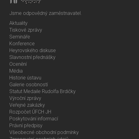
Jsme odpovědný zaměstnavatel.
Aktuality
Bottom
Tiskové zprávy
Menu
Semináře
Activities
Konference
Heyrovského diskuse
Slavnostní přednášky
Ocenění
Média
Historie ústavu
Galerie osobností
Statut Medaile Rudolfa Brdičky
Výroční zprávy
Bottom
Veřejné zakázky
Menu
Rozpočet ÚFCH JH
About
Poskytování informací
Us
Právní předpisy
Všeobecné obchodní podmínky