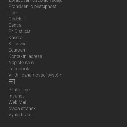
Zpracování osobních údajů
Prohlášení o přístupnosti
Lidé
Bottom
Oddělení
Menu
Centra
Contacts
Ph.D studia
Kariéra
Knihovna
Eduroam
Kontaktní adresa
Napište nám
Facebook
Vnitřní oznamovací systém
input
Přihlásit se
Bottom
Intranet
Menu
Web Mail
Login
Mapa stránek
Vyhledávání