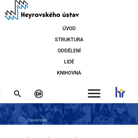
Přejít
k
hlavnímu
obsahu
ÚVOD
STRUKTURA
ODDĚLENÍ
LIDÉ
KNIHOVNA
.