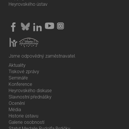
Heyrovského ústav
Jsme odpovědný zaměstnavatel.
Aktuality
Bottom
Tiskové zprávy
Menu
Semináře
Activities
Konference
Heyrovského diskuse
Slavnostní přednášky
Ocenění
Média
Historie ústavu
Galerie osobností
Statut Medaile Rudolfa Brdičky