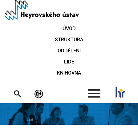
Přejít
k
hlavnímu
obsahu
ÚVOD
STRUKTURA
ODDĚLENÍ
LIDÉ
KNIHOVNA
.