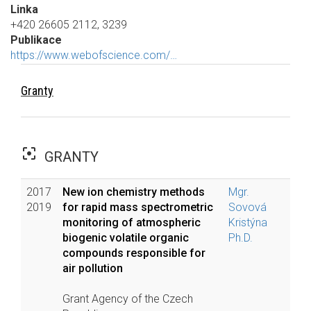
Linka
+420 26605 2112, 3239
Publikace
https://www.webofscience.com/…
Granty
filter_center_focus
GRANTY
2017
New ion chemistry methods
Mgr.
2019
for rapid mass spectrometric
Sovová
monitoring of atmospheric
Kristýna
biogenic volatile organic
Ph.D.
compounds responsible for
air pollution
Grant Agency of the Czech