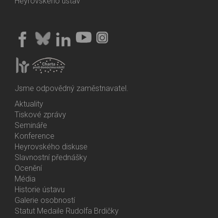
Heyrovského ústav
Jsme odpovědný zaměstnavatel.
Aktuality
Bottom
Tiskové zprávy
Menu
Semináře
Activities
Konference
Heyrovského diskuse
Slavnostní přednášky
Ocenění
Média
Historie ústavu
Galerie osobností
Statut Medaile Rudolfa Brdičky