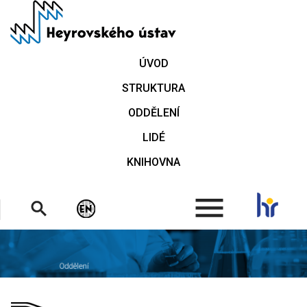
Přejít
k
hlavnímu
obsahu
ÚVOD
STRUKTURA
ODDĚLENÍ
LIDÉ
KNIHOVNA
.