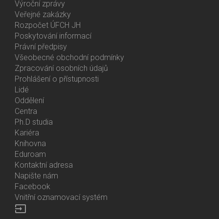
Výroční zprávy
Bottom
Veřejné zakázky
Menu
Rozpočet ÚFCH JH
About
Poskytování informací
Us
Právní předpisy
Všeobecné obchodní podmínky
Zpracování osobních údajů
Prohlášení o přístupnosti
Lidé
Bottom
Oddělení
Menu
Centra
Contacts
Ph.D studia
Kariéra
Knihovna
Eduroam
Kontaktní adresa
Napište nám
Facebook
Vnitřní oznamovací systém
input