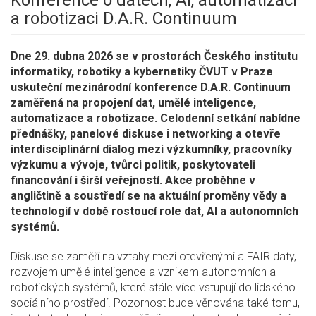
Konference o datech, AI, automatizaci
a robotizaci D.A.R. Continuum
Dne 29. dubna 2026 se v prostorách Českého institutu
informatiky, robotiky a kybernetiky ČVUT v Praze
uskuteční mezinárodní konference D.A.R. Continuum
zaměřená na propojení dat, umělé inteligence,
automatizace a robotizace. Celodenní setkání nabídne
přednášky, panelové diskuse i networking a otevře
interdisciplinární dialog mezi výzkumníky, pracovníky
výzkumu a vývoje, tvůrci politik, poskytovateli
financování i širší veřejností. Akce proběhne v
angličtině a soustředí se na aktuální proměny vědy a
technologií v době rostoucí role dat, AI a autonomních
systémů.
Diskuse se zaměří na vztahy mezi otevřenými a FAIR daty,
rozvojem umělé inteligence a vznikem autonomních a
robotických systémů, které stále více vstupují do lidského
sociálního prostředí. Pozornost bude věnována také tomu,