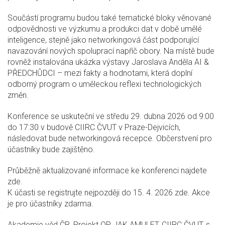
Součástí programu budou také tematické bloky věnované
odpovědnosti ve výzkumu a produkci dat v době umělé
inteligence, stejně jako networkingová část podporující
navazování nových spoluprací napříč obory. Na místě bude
rovněž instalována ukázka výstavy Jaroslava Anděla AI &
PŘEDCHŮDCI – mezi fakty a hodnotami, která doplní
odborný program o uměleckou reflexi technologických
změn.
Konference se uskuteční ve středu 29. dubna 2026 od 9:00
do 17:30 v budově CIIRC ČVUT v Praze-Dejvicích,
následovat bude networkingová recepce. Občerstvení pro
účastníky bude zajištěno.
Průběžně aktualizované informace ke konferenci najdete
zde.
K účasti se registrujte nejpozději do 15. 4. 2026 zde. Akce
je pro účastníky zdarma.
Akademie věd ČR, Projekt OP JAK AMULET, CIIRC ČVUT, s