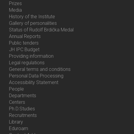
Prizes
Media
History of the Institute
Gallery of personalities
Status of Rudolf Brdička Medal
Annual Reports
Bottom
Public tenders
Menu
JH IPC Budget
About
Providing information
Us
Legal regulations
General terms and conditions
Personal Data Processing
Accessibility Statement
People
Bottom
Departments
Menu
Centers
Contacts
Ph.D.Studies
Recruitments
Library
Eduroam