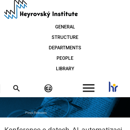
Skip
to
main
content
GENERAL
STRUCTURE
DEPARTMENTS
PEOPLE
LIBRARY
.