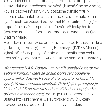
jak tyto technologie proměňují samotnou tvorbu poznání,
správu dat a odpovědnost ve vědě. „Nacházíme se v bodě,
kdy se datové infrastruktury postupně transformují v
algoritmickou inteligenci a dále materializují v autonomních
systémech. Je zásadní porozumět této kontinuitě a jejím
dopadům na vědu i společnost,“ uvádí vědecký ředitel
Českého institutu informatiky, robotiky a kybernetiky ČVUT
Vladimír Mařík.
Mezi hlavními řečníky se představí například Patrick Lambrix
(Linköping University) a Maciej Haranczyk (IMDEA Madrid),
jejichž příspěvky pokryjí témata od sémantického webu
přes průmyslové využití FAIR dat až po samořídicí systémy.
„
Konference D.A.R. Continuum vytváří unikátní prostor pro
setkání komunit, které se dosud potkávaly odděleně –
výzkumníků, datových specialistů, expertů na ML a AI i
vývojářů autonomních systémů. Právě jejich propojení je
klíčem k dalšímu rozvoji moderní vědy úzce napojené na
průmyslové technologie
,“ doplňuje Marek Cebecauer z
Ústavu fyzikální chemie J. Heyrovského AV ČR, který
povede jednu z odpoledních panelových diskusí.