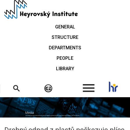
Skip
to
main
content
GENERAL
STRUCTURE
DEPARTMENTS
PEOPLE
LIBRARY
.