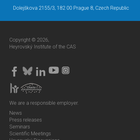
Dolejškova 2155/3, 182 00 Prague 8, Czech Republic
Copyright © 2026,
Heyrovský Institute of the CAS
We are a responsible employer.
News
Bottom
Press releases
Menu
Seminars
Activities
Scientific Meetings