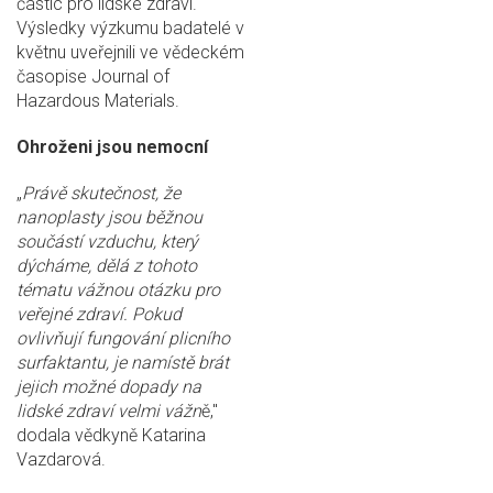
částic pro lidské zdraví.
Výsledky výzkumu badatelé v
květnu uveřejnili ve vědeckém
časopise Journal of
Hazardous Materials.
Ohroženi jsou nemocní
„
Právě skutečnost, že
nanoplasty jsou běžnou
součástí vzduchu, který
dýcháme, dělá z tohoto
tématu vážnou otázku pro
veřejné zdraví. Pokud
ovlivňují fungování plicního
surfaktantu, je namístě brát
jejich možné dopady na
lidské zdraví velmi vážn
ě,"
dodala vědkyně Katarina
Vazdarová.