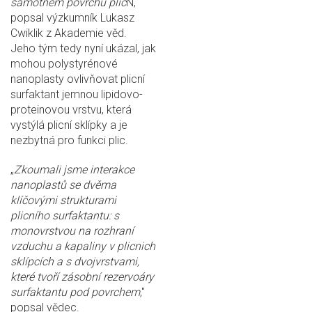
samotném povrchu plic
N,“
popsal výzkumník Lukasz
Cwiklik z Akademie věd.
Jeho tým tedy nyní ukázal, jak
mohou polystyrénové
nanoplasty ovlivňovat plicní
surfaktant jemnou lipidovo-
proteinovou vrstvu, která
vystýlá plicní sklípky a je
nezbytná pro funkci plic.
„
Zkoumali jsme interakce
nanoplastů se dvěma
klíčovými strukturami
plicního surfaktantu: s
monovrstvou na rozhraní
vzduchu a kapaliny v plicnich
sklípcích a s dvojvrstvami,
které tvoří zásobní rezervoáry
surfaktantu pod povrchem
,"
popsal vědec.