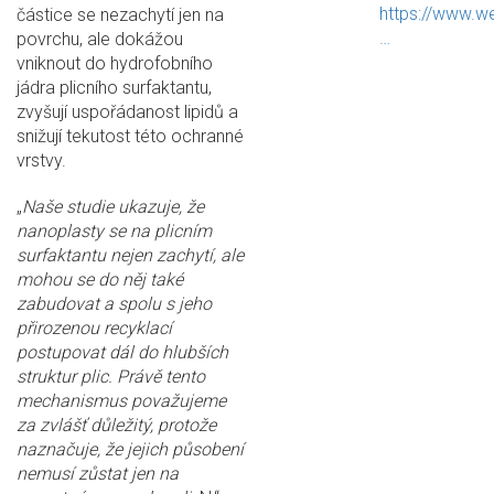
https://www.w
částice se nezachytí jen na
…
povrchu, ale dokážou
vniknout do hydrofobního
jádra plicního surfaktantu,
zvyšují uspořádanost lipidů a
snižují tekutost této ochranné
vrstvy.
„
Naše studie ukazuje, že
nanoplasty se na plicním
surfaktantu nejen zachytí, ale
mohou se do něj také
zabudovat a spolu s jeho
přirozenou recyklací
postupovat dál do hlubších
struktur plic. Právě tento
mechanismus považujeme
za zvlášť důležitý, protože
naznačuje, že jejich působení
nemusí zůstat jen na