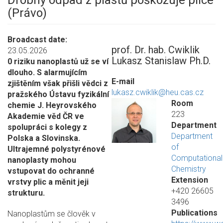
Drobný odpad z plastů poškozuje plíce
(Právo)
Broadcast date
prof. Dr. hab. Cwiklik
23.05.2026
Lukasz Stanislaw Ph.D.
0 riziku nanoplastů už se ví
dlouho. S alarmujícím
E-mail
zjištěním však přišli vědci z
lukasz.cwiklik@heu.cas.cz
pražského Ústavu fyzikální
Room
chemie J. Heyrovského
223
Akademie věd ČR ve
Department
spolupráci s kolegy z
Department
Polska a Slovinska.
of
Ultrajemné polystyrénové
Computational
nanoplasty mohou
Chemistry
vstupovat do ochranné
Extension
vrstvy plic a měnit jeji
+420 26605
strukturu.
3496
Publications
Nanoplastům se člověk v