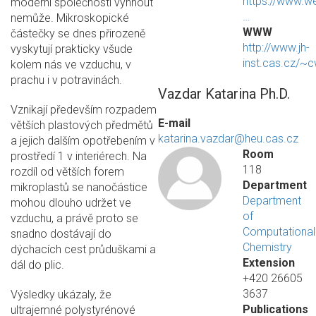
https://www.w
moderní společnosti vyhnout
…
nemůže. Mikroskopické
WWW
částečky se dnes přirozeně
http://www.jh-
vyskytují prakticky všude
inst.cas.cz/~
kolem nás ve vzduchu, v
prachu i v potravinách.
Vazdar Katarina Ph.D.
Vznikají především rozpadem
E-mail
větších plastových předmětů
katarina.vazdar@heu.cas.cz
a jejich dalším opotřebením v
Room
prostředí 1 v interiérech. Na
118
rozdíl od větších forem
Department
mikroplastů se nanočástice
Department
mohou dlouho udržet ve
of
vzduchu, a právě proto se
Computational
snadno dostávají do
Chemistry
dýchacích cest průduškami a
Extension
dál do plic.
+420 26605
3637
Výsledky ukázaly, že
Publications
ultrajemné polystyrénové