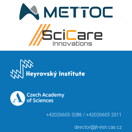
+42026605 3286 / +42026605 2011
director@jh-inst.cas.cz