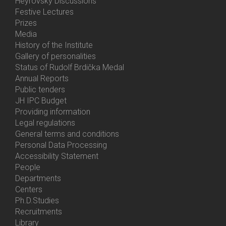
Heyrovský Discussions
Festive Lectures
Prizes
Media
History of the Institute
Gallery of personalities
Status of Rudolf Brdička Medal
Annual Reports
Bottom
Public tenders
Menu
JH IPC Budget
About
Providing information
Us
Legal regulations
General terms and conditions
Personal Data Processing
Accessibility Statement
People
Bottom
Departments
Menu
Centers
Contacts
Ph.D.Studies
Recruitments
Library