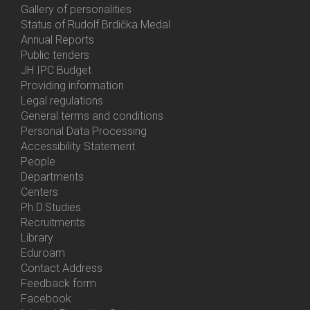
Gallery of personalities
Status of Rudolf Brdička Medal
Annual Reports
Bottom
Public tenders
Menu
JH IPC Budget
About
Providing information
Us
Legal regulations
General terms and conditions
Personal Data Processing
Accessibility Statement
People
Bottom
Departments
Menu
Centers
Contacts
Ph.D.Studies
Recruitments
Library
Eduroam
Contact Address
Feedback form
Facebook