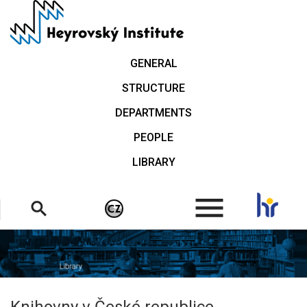
Skip
to
main
content
GENERAL
STRUCTURE
DEPARTMENTS
PEOPLE
LIBRARY
.