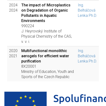
2024
The impact of Microplastics
Ing.
2024
on Degradation of Organic
Belháčová
Pollutants in Aquatic
Lenka Ph.D.
Environments
990224
J. Heyrovský Institute of
Physical Chemistry of the CAS,
v. v. i.
2020
Multifunctional monolithic
Ing.
2021
aerogels for efficient water
Belháčová
purification
Lenka Ph.D.
8X20001
Ministry of Education, Youth and
Sports of the Czech Republic