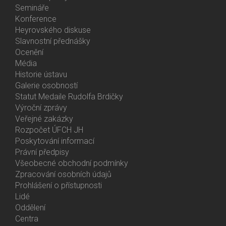
Menu
Semináře
Activities
Konference
Heyrovského diskuse
Slavnostní přednášky
Ocenění
Média
Historie ústavu
Galerie osobností
Statut Medaile Rudolfa Brdičky
Výroční zprávy
Bottom
Veřejné zakázky
Menu
Rozpočet ÚFCH JH
About
Poskytování informací
Us
Právní předpisy
Všeobecné obchodní podmínky
Zpracování osobních údajů
Prohlášení o přístupnosti
Lidé
Bottom
Oddělení
Menu
Centra