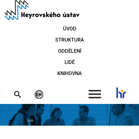
Přejít
k
hlavnímu
obsahu
ÚVOD
STRUKTURA
ODDĚLENÍ
LIDÉ
KNIHOVNA
.