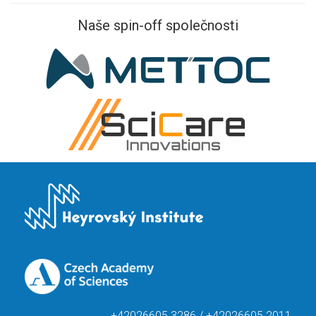
Naše spin-off společnosti
+42026605 3286 / +42026605 2011