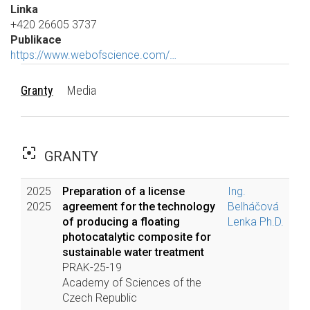
Linka
+420 26605 3737
Publikace
https://www.webofscience.com/…
Granty
Media
filter_center_focus
GRANTY
2025
Preparation of a license
Ing.
2025
agreement for the technology
Belháčová
of producing a floating
Lenka Ph.D.
photocatalytic composite for
sustainable water treatment
PRAK-25-19
Academy of Sciences of the
Czech Republic