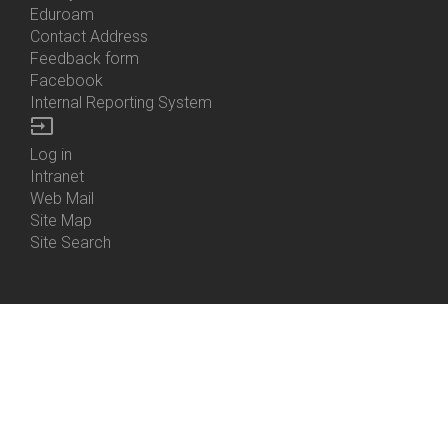
Eduroam
Contact Address
Feedback form
Facebook
Internal Reporting System
input
Log in
Bottom
Intranet
Menu
Web Mail
Login
Site Map
Site Search