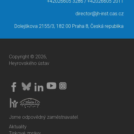
+42026605 3286 / +42026605 2011
director@jh-inst.cas.cz
Dolejškova 2155/3, 182 00 Praha 8, Česká republika
Copyright © 2026,
Heyrovského ústav
Jsme odpovědný zaměstnavatel.
Aktuality
Bottom
Tiskové zprávy