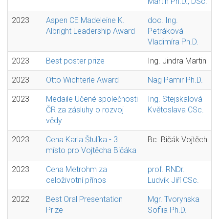
Martin Ph.D., DSc.
2023
Aspen CE Madeleine K.
doc. Ing.
Albright Leadership Award
Petráková
Vladimíra Ph.D.
2023
Best poster prize
Ing. Jindra Martin
2023
Otto Wichterle Award
Nag Pamir Ph.D.
2023
Medaile Učené společnosti
Ing. Stejskalová
ČR za zásluhy o rozvoj
Květoslava CSc.
vědy
2023
Cena Karla Štulíka - 3.
Bc. Bičák Vojtěch
místo pro Vojtěcha Bičáka
2023
Cena Metrohm za
prof. RNDr.
celoživotní přínos
Ludvík Jiří CSc.
2022
Best Oral Presentation
Mgr. Tvorynska
Prize
Sofiia Ph.D.