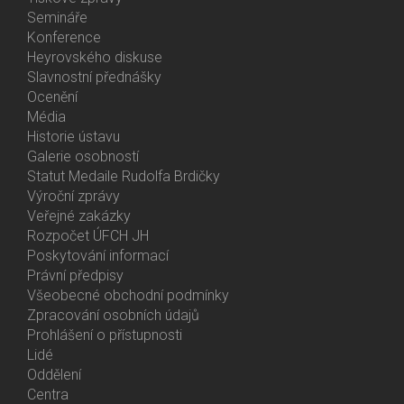
Menu
Semináře
Activities
Konference
Heyrovského diskuse
Slavnostní přednášky
Ocenění
Média
Historie ústavu
Galerie osobností
Statut Medaile Rudolfa Brdičky
Výroční zprávy
Bottom
Veřejné zakázky
Menu
Rozpočet ÚFCH JH
About
Poskytování informací
Us
Právní předpisy
Všeobecné obchodní podmínky
Zpracování osobních údajů
Prohlášení o přístupnosti
Lidé
Bottom
Oddělení
Menu
Centra