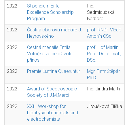
2022
Stipendium Eiffel
Ing.
Excellence Scholarship
Sedmidubská
Program
Barbora
2022
Čestná oborová medaile J.
prof. RNDr. Vlček
Heyrovského
Antonín CSc.
2022
Čestná medaile Emila
prof. Hof Martin
Votočka za celoživotní
Peter Dr. rer. nat.,
přínos
DSc.
2022
Prémie Lumina Quaeruntur
Mgr. Timr Štěpán
Ph.D.
2022
Award of Spectroscopic
Ing. Jindra Martin
Society of J.M.Marci
2022
XXII. Workshop for
Jiroušková Eliška
biophysical chemists and
electrochemists