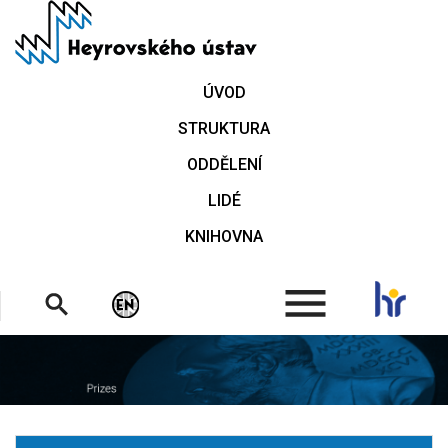
Přejít
k
hlavnímu
obsahu
ÚVOD
STRUKTURA
ODDĚLENÍ
LIDÉ
KNIHOVNA
.