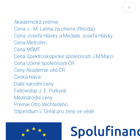
Pagination
Násled
››
strán
Akademická prémie
Cena J.- M. Lehna za chemii (Rhodia)
Cena Josefa Hlávky a Medaile Josefa Hlávky
Cena Metrohm
Cena MŠMT
Cena Spektroskopické společnosti J.M.Marci
Cena Učené společnosti ČR
Ceny Akademie věd ČR
Česká hlava
Další národní ceny
Fellowship J. E. Purkyně
Mezinárodní ceny
Prémie Otto Wichterleho
Stipendium L´Oréal pro ženy ve vědě