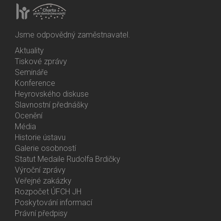
Jsme odpovědný zaměstnavatel.
Aktuality
Bottom
Tiskové zprávy
Menu
Semináře
Activities
Konference
Heyrovského diskuse
Slavnostní přednášky
Ocenění
Média
Historie ústavu
Galerie osobností
Statut Medaile Rudolfa Brdičky
Výroční zprávy
Bottom
Veřejné zakázky
Menu
Rozpočet ÚFCH JH
About
Poskytování informací
Us
Právní předpisy