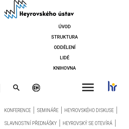
Přejít
k
hlavnímu
obsahu
ÚVOD
STRUKTURA
ODDĚLENÍ
LIDÉ
KNIHOVNA
.
KONFERENCE
SEMINÁŘE
HEYROVSKÉHO DISKUSE
SLAVNOSTNÍ PŘEDNÁŠKY
HEYROVSKÝ SE OTEVÍRÁ