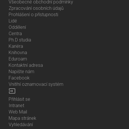
Všeobecné obchodní podmínky
Zpracování osobních údajů
Prohlášení o přístupnosti
Lidé
Bottom
Oddělení
Menu
Centra
Contacts
Ph.D studia
Kariéra
Knihovna
Eduroam
Kontaktní adresa
Napište nám
Facebook
Vnitřní oznamovací systém
input
Přihlásit se
Bottom
Intranet
Menu
Web Mail
Login
Mapa stránek
Vyhledávání