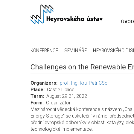
Přejít
k
hlavnímu
ÚVOD
obsahu
KONFERENCE
SEMINÁŘE
HEYROVSKÉHO DIS
Challenges on the Renewable Ene
Organizers
prof. Ing. Krtil Petr CSc.
Place
Castle Liblice
Term
August 29-31, 2022
Form
Organizátor
Mezinárodní vědecká konference s názvem „Chal
Energy Storage“ se uskuteční v rámci předsednict
přední evropské odborníky v oblasti katalýzy, elek
technologické implementace.