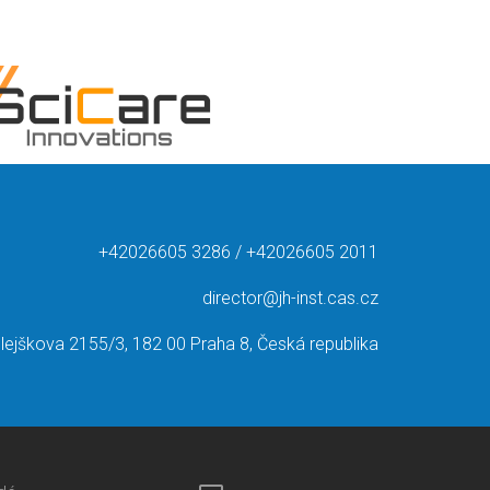
+42026605 3286 / +42026605 2011
director@jh-inst.cas.cz
lejškova 2155/3, 182 00 Praha 8, Česká republika