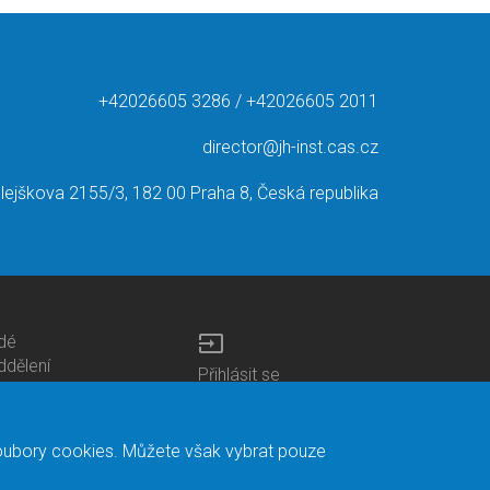
+42026605 3286 / +42026605 2011
director@jh-inst.cas.cz
lejškova 2155/3, 182 00 Praha 8, Česká republika
input
idé
ottom
ddělení
Přihlásit se
enu
entra
Bottom
Intranet
ontacts
h.D studia
Menu
Web Mail
ariéra
Login
Mapa stránek
soubory cookies. Můžete však vybrat pouze
nihovna
Vyhledávání
duroam