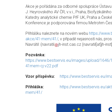
Akce je pořádána za odborné spolupráce Ústavu 
J. Heyrovského AV ČR, v.v.i., Praha, Biofyzikálního 
Katedry analytické chemie PřF UK, Praha a Česk
Konference je podporována firmou Metrohm Česká
Přihlášku naleznete na novém webu
https://www.b
akce/41-mem/41/
, v případě nejasností nás, pro
Navrátil: (
navratil
jh-inst.cas.cz
(
navratil[at]jh-in
Pozvánka:
https://www.bestservis.eu/images/upload/1646/
41mem-cj-v22.pdf
Vzor příspěvku:
https://www.bestservis.eu/im
Přihláška:
https://www.bestservis.eu/akt
mem/41/