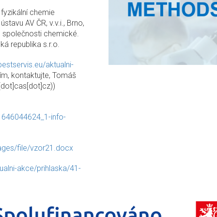
fyzikální chemie
ústavu AV ČR, v.v.i., Brno,
é společnosti chemické.
 republika s.r.o.
estservis.eu/aktualni-
sím, kontaktujte, Tomáš
st[dot]cas[dot]cz
)
)
1646044624_1-info-
ages/file/vzor21.docx
ualni-akce/prihlaska/41-