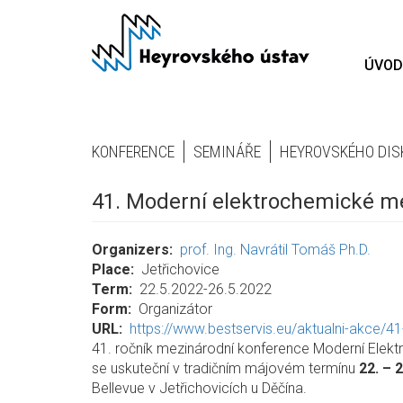
Přejít
k
hlavnímu
ÚVOD
obsahu
KONFERENCE
SEMINÁŘE
HEYROVSKÉHO DIS
41. Moderní elektrochemické m
Organizers
prof. Ing. Navrátil Tomáš Ph.D.
Place
Jetřichovice
Term
22.5.2022-26.5.2022
Form
Organizátor
URL
https://www.bestservis.eu/aktualni-akce/
41. ročník mezinárodní konference Moderní Ele
se uskuteční v tradičním májovém termínu
22. – 
Bellevue v Jetřichovicích u Děčína.