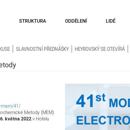
STRUKTURA
ODDĚLENÍ
LIDÉ
KUSE
SLAVNOSTNÍ PŘEDNÁŠKY
HEYROVSKÝ SE OTEVÍRÁ
etody
41-mem/41/
ktrochemické Metody (MEM)
26. května 2022
v Hotelu