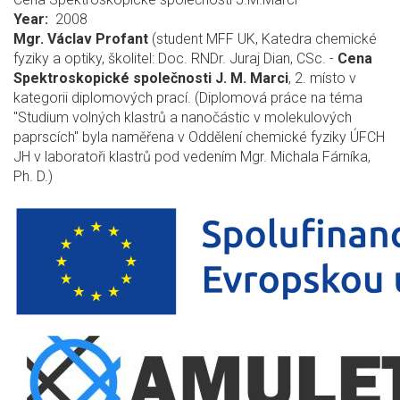
Year
2008
Mgr. Václav Profant
(student MFF UK, Katedra chemické
fyziky a optiky, školitel: Doc. RNDr. Juraj Dian, CSc. -
Cena
Spektroskopické společnosti J. M. Marci
, 2. místo v
kategorii diplomových prací. (Diplomová práce na téma
"Studium volných klastrů a nanočástic v molekulových
paprscích" byla naměřena v Oddělení chemické fyziky ÚFCH
JH v laboratoři klastrů pod vedením Mgr. Michala Fárníka,
Ph. D.)