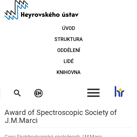
Přejít
k
hlavnímu
obsahu
ÚVOD
STRUKTURA
ODDĚLENÍ
LIDÉ
KNIHOVNA
.
Award of Spectroscopic Society of
J.M.Marci
Cena Spektroskopické společnosti J.M.Marci