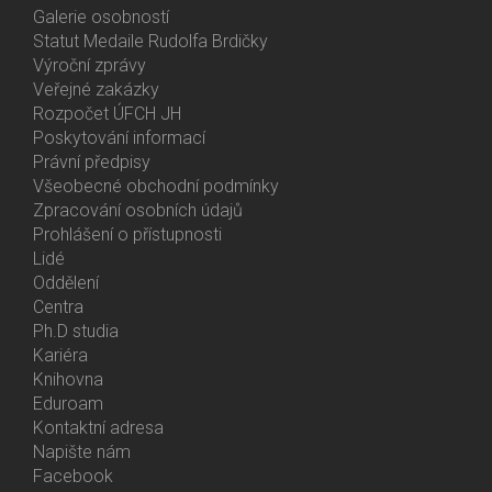
Galerie osobností
Statut Medaile Rudolfa Brdičky
Výroční zprávy
Bottom
Veřejné zakázky
Menu
Rozpočet ÚFCH JH
About
Poskytování informací
Us
Právní předpisy
Všeobecné obchodní podmínky
Zpracování osobních údajů
Prohlášení o přístupnosti
Lidé
Bottom
Oddělení
Menu
Centra
Contacts
Ph.D studia
Kariéra
Knihovna
Eduroam
Kontaktní adresa
Napište nám
Facebook