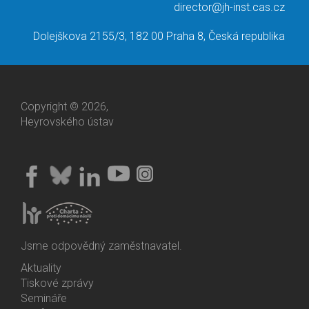
director@jh-inst.cas.cz
Dolejškova 2155/3, 182 00 Praha 8, Česká republika
Copyright © 2026,
Heyrovského ústav
Jsme odpovědný zaměstnavatel.
Aktuality
Bottom
Tiskové zprávy
Menu
Semináře