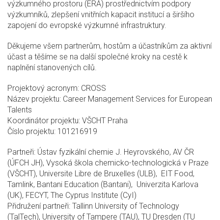
výzkumného prostoru (ERA) prostřednictvím podpory
výzkumníků, zlepšení vnitřních kapacit institucí a širšího
zapojení do evropské výzkumné infrastruktury.
Děkujeme všem partnerům, hostům a účastníkům za aktivní
účast a těšíme se na další společné kroky na cestě k
naplnění stanovených cílů.
Projektový acronym: CROSS
Název projektu: Career Management Services for European
Talents
Koordinátor projektu: VŠCHT Praha
Číslo projektu: 101216919
Partneři: Ústav fyzikální chemie J. Heyrovského, AV ČR
(ÚFCH JH), Vysoká škola chemicko-technologická v Praze
(VŠCHT), Universite Libre de Bruxelles (ULB), EIT Food,
Tamlink, Bantani Education (Bantani), Univerzita Karlova
(UK), FECYT, The Cyprus Institute (CyI)
Přidružení partneři: Tallinn University of Technology
(TalTech), University of Tampere (TAU), TU Dresden (TU