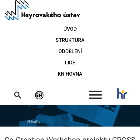
Přejít
k
hlavnímu
obsahu
ÚVOD
STRUKTURA
ODDĚLENÍ
LIDÉ
KNIHOVNA
.