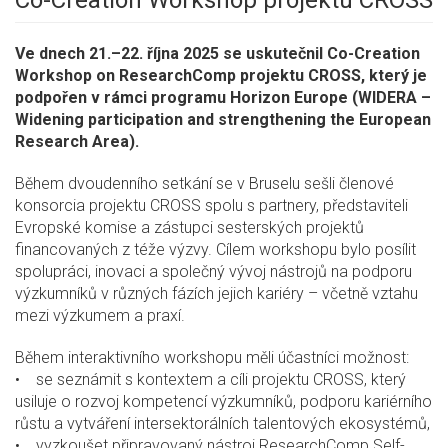
Co-Creation Workshop projektu CROSS
Ve dnech 21.–22. října 2025 se uskutečnil Co-Creation
Workshop on ResearchComp projektu CROSS, který je
podpořen v rámci programu Horizon Europe (WIDERA –
Widening participation and strengthening the European
Research Area).
Během dvoudenního setkání se v Bruselu sešli členové
konsorcia projektu CROSS spolu s partnery, představiteli
Evropské komise a zástupci sesterských projektů
financovaných z téže výzvy. Cílem workshopu bylo posílit
spolupráci, inovaci a společný vývoj nástrojů na podporu
výzkumníků v různých fázích jejich kariéry – včetně vztahu
mezi výzkumem a praxí.
Během interaktivního workshopu měli účastníci možnost:
• se seznámit s kontextem a cíli projektu CROSS, který
usiluje o rozvoj kompetencí výzkumníků, podporu kariérního
růstu a vytváření intersektorálních talentových ekosystémů,
• vyzkoušet připravovaný nástroj ResearchComp Self-