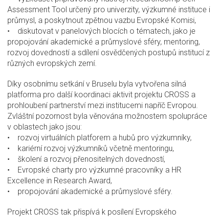
Assessment Tool určený pro univerzity, výzkumné instituce i
průmysl, a poskytnout zpětnou vazbu Evropské Komisi,
• diskutovat v panelových blocích o tématech, jako je
propojování akademické a průmyslové sféry, mentoring,
rozvoj dovedností a sdílení osvědčených postupů institucí z
různých evropských zemí.
Díky osobnímu setkání v Bruselu byla vytvořena silná
platforma pro další koordinaci aktivit projektu CROSS a
prohloubení partnerství mezi institucemi napříč Evropou.
Zvláštní pozornost byla věnována možnostem spolupráce
v oblastech jako jsou:
• rozvoj virtuálních platforem a hubů pro výzkumníky,
• kariérní rozvoj výzkumníků včetně mentoringu,
• školení a rozvoj přenositelných dovedností,
• Evropské charty pro výzkumné pracovníky a HR
Excellence in Research Award,
• propojování akademické a průmyslové sféry.
Projekt CROSS tak přispívá k posílení Evropského