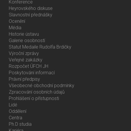
Activities
Konference
Heyrovského diskuse
Slavnostní přednášky
Ocenění
Média
Historie ústavu
Galerie osobností
Statut Medaile Rudolfa Brdičky
Výroční zprávy
Bottom
Veřejné zakázky
Menu
Rozpočet ÚFCH JH
About
Poskytování informací
Us
Právní předpisy
Všeobecné obchodní podmínky
Zpracování osobních údajů
Prohlášení o přístupnosti
Lidé
Bottom
Oddělení
Menu
Centra
Contacts
Ph.D studia
Kariéra