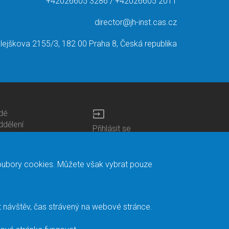
+42026605 3286 / +42026605 2011
director@jh-inst.cas.cz
lejškova 2155/3, 182 00 Praha 8, Česká republika
input
idé
ottom
ddělení
Přihlásit se
enu
entra
Bottom
Intranet
ontacts
h.D studia
Menu
Web Mail
ariéra
Login
Mapa stránek
soubory cookies. Můžete však vybrat pouze
nihovna
Vyhledávání
duroam
ontaktní adresa
apište nám
t návštěv, čas strávený na webové stránce.
acebook
nitřní oznamovací