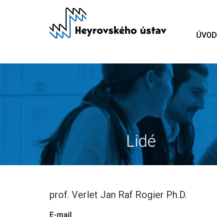
Přejít
k
hlavnímu
ÚVOD
obsahu
prof. Verlet Jan Raf Rogier Ph.D.
E-mail