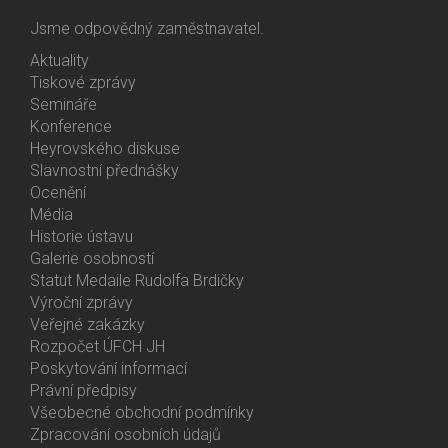
Jsme odpovědný zaměstnavatel.
Aktuality
Bottom
Tiskové zprávy
Menu
Semináře
Activities
Konference
Heyrovského diskuse
Slavnostní přednášky
Ocenění
Média
Historie ústavu
Galerie osobností
Statut Medaile Rudolfa Brdičky
Výroční zprávy
Bottom
Veřejné zakázky
Menu
Rozpočet ÚFCH JH
About
Poskytování informací
Us
Právní předpisy
Všeobecné obchodní podmínky
Zpracování osobních údajů