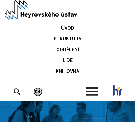
Přejít
k
hlavnímu
obsahu
ÚVOD
STRUKTURA
ODDĚLENÍ
LIDÉ
KNIHOVNA
.