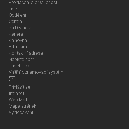
Prohlášení o přístupnosti
Lidé
Bottom
Oddělení
Menu
Centra
Contacts
Ph.D studia
Kariéra
Knihovna
Eduroam
Kontaktní adresa
Napište nám
Facebook
Vnitřní oznamovací systém
input
Přihlásit se
Bottom
Intranet
Menu
Web Mail
Login
Mapa stránek
Vyhledávání