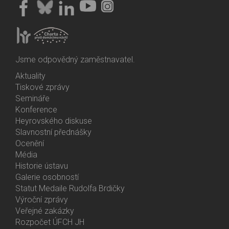
Jsme odpovědný zaměstnavatel.
Aktuality
Bottom
Tiskové zprávy
Menu
Semináře
Activities
Konference
Heyrovského diskuse
Slavnostní přednášky
Ocenění
Média
Historie ústavu
Galerie osobností
Statut Medaile Rudolfa Brdičky
Výroční zprávy
Bottom
Veřejné zakázky
Menu
Rozpočet ÚFCH JH