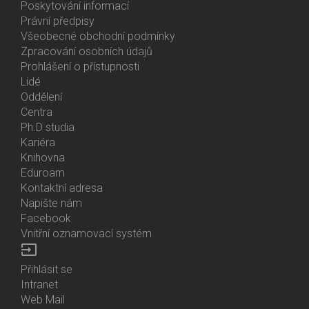
About
Poskytování informací
Us
Právní předpisy
Všeobecné obchodní podmínky
Zpracování osobních údajů
Prohlášení o přístupnosti
Lidé
Bottom
Oddělení
Menu
Centra
Contacts
Ph.D studia
Kariéra
Knihovna
Eduroam
Kontaktní adresa
Napište nám
Facebook
Vnitřní oznamovací systém
input
Přihlásit se
Bottom
Intranet
Menu
Web Mail