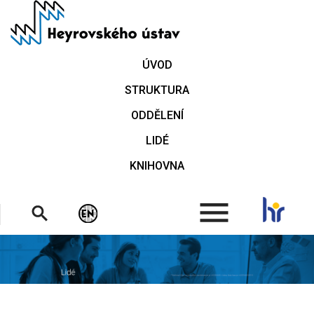
Přejít
k
hlavnímu
obsahu
ÚVOD
STRUKTURA
ODDĚLENÍ
LIDÉ
KNIHOVNA
.