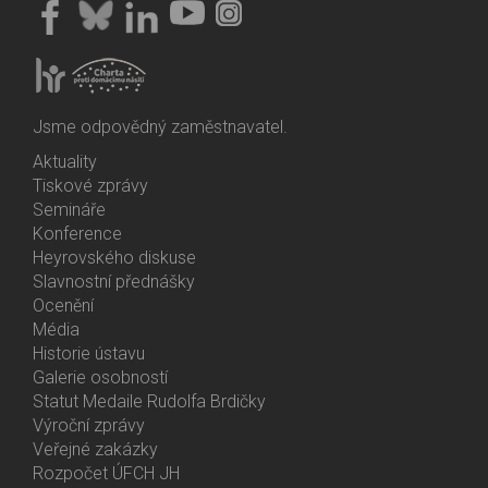
Jsme odpovědný zaměstnavatel.
Aktuality
Bottom
Tiskové zprávy
Menu
Semináře
Activities
Konference
Heyrovského diskuse
Slavnostní přednášky
Ocenění
Média
Historie ústavu
Galerie osobností
Statut Medaile Rudolfa Brdičky
Výroční zprávy
Bottom
Veřejné zakázky
Menu
Rozpočet ÚFCH JH