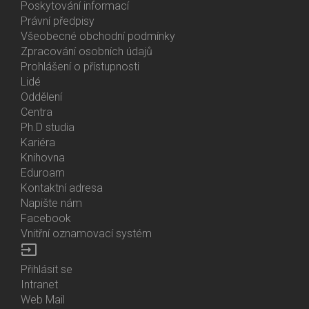
About
Poskytování informací
Us
Právní předpisy
Všeobecné obchodní podmínky
Zpracování osobních údajů
Prohlášení o přístupnosti
Lidé
Bottom
Oddělení
Menu
Centra
Contacts
Ph.D studia
Kariéra
Knihovna
Eduroam
Kontaktní adresa
Napište nám
Facebook
Vnitřní oznamovací systém
input
Přihlásit se
Bottom
Intranet
Menu
Web Mail