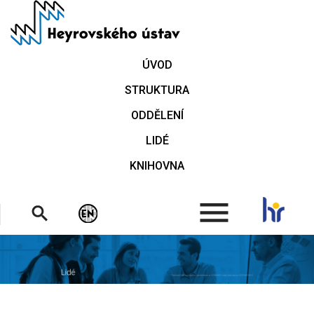
Přejít
k
hlavnímu
obsahu
ÚVOD
STRUKTURA
ODDĚLENÍ
LIDÉ
KNIHOVNA
.