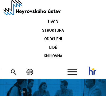
Přejít
k
hlavnímu
obsahu
ÚVOD
STRUKTURA
ODDĚLENÍ
LIDÉ
KNIHOVNA
.