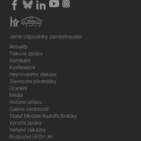
Jsme odpovědný zaměstnavatel.
Aktuality
Bottom
Tiskové zprávy
Menu
Semináře
Activities
Konference
Heyrovského diskuse
Slavnostní přednášky
Ocenění
Média
Historie ústavu
Galerie osobností
Statut Medaile Rudolfa Brdičky
Výroční zprávy
Bottom
Veřejné zakázky
Menu
Rozpočet ÚFCH JH