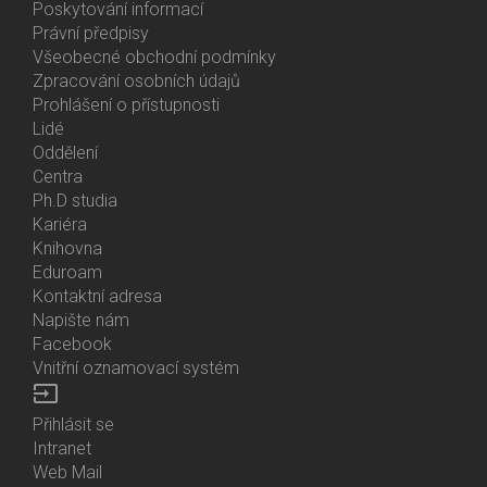
About
Poskytování informací
Us
Právní předpisy
Všeobecné obchodní podmínky
Zpracování osobních údajů
Prohlášení o přístupnosti
Lidé
Bottom
Oddělení
Menu
Centra
Contacts
Ph.D studia
Kariéra
Knihovna
Eduroam
Kontaktní adresa
Napište nám
Facebook
Vnitřní oznamovací systém
input
Přihlásit se
Bottom
Intranet
Menu
Web Mail