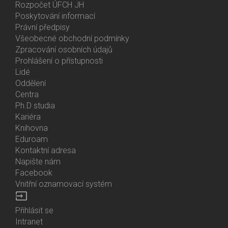
Menu
Rozpočet ÚFCH JH
About
Poskytování informací
Us
Právní předpisy
Všeobecné obchodní podmínky
Zpracování osobních údajů
Prohlášení o přístupnosti
Lidé
Bottom
Oddělení
Menu
Centra
Contacts
Ph.D studia
Kariéra
Knihovna
Eduroam
Kontaktní adresa
Napište nám
Facebook
Vnitřní oznamovací systém
input
Přihlásit se
Bottom
Intranet