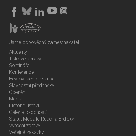
Jsme odpovědný zaměstnavatel.
Aktuality
Bottom
Tiskové zprávy
Menu
Semináře
Activities
Konference
Heyrovského diskuse
Slavnostní přednášky
Ocenění
Média
Historie ústavu
Galerie osobností
Statut Medaile Rudolfa Brdičky
Výroční zprávy
Bottom
Veřejné zakázky