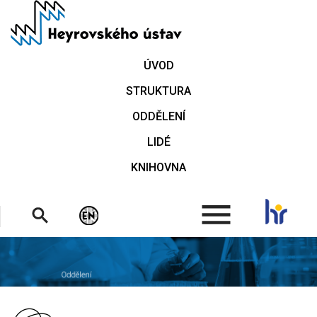
Přejít
k
hlavnímu
obsahu
ÚVOD
STRUKTURA
ODDĚLENÍ
LIDÉ
KNIHOVNA
.