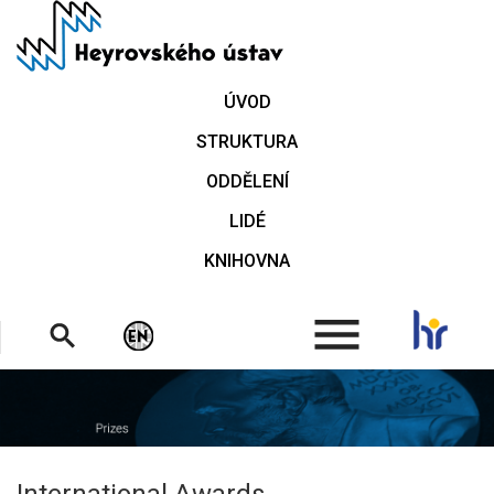
Přejít
k
hlavnímu
obsahu
ÚVOD
STRUKTURA
ODDĚLENÍ
LIDÉ
KNIHOVNA
.