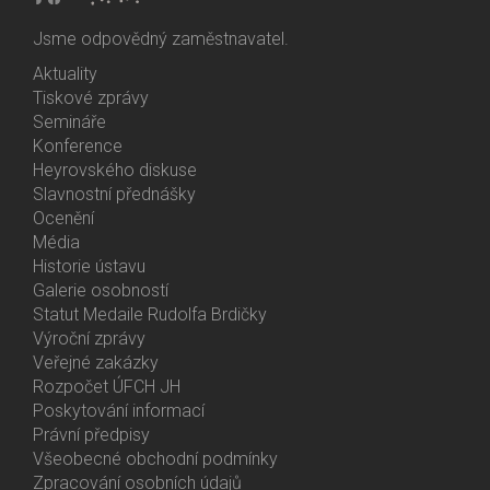
Jsme odpovědný zaměstnavatel.
Aktuality
Bottom
Tiskové zprávy
Menu
Semináře
Activities
Konference
Heyrovského diskuse
Slavnostní přednášky
Ocenění
Média
Historie ústavu
Galerie osobností
Statut Medaile Rudolfa Brdičky
Výroční zprávy
Bottom
Veřejné zakázky
Menu
Rozpočet ÚFCH JH
About
Poskytování informací
Us
Právní předpisy
Všeobecné obchodní podmínky
Zpracování osobních údajů