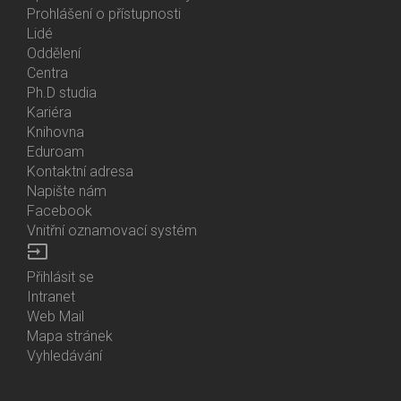
Prohlášení o přístupnosti
Lidé
Bottom
Oddělení
Menu
Centra
Contacts
Ph.D studia
Kariéra
Knihovna
Eduroam
Kontaktní adresa
Napište nám
Facebook
Vnitřní oznamovací systém
input
Přihlásit se
Bottom
Intranet
Menu
Web Mail
Login
Mapa stránek
Vyhledávání