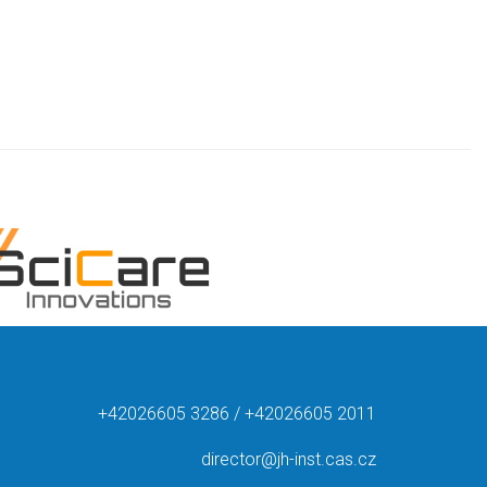
+42026605 3286 / +42026605 2011
director@jh-inst.cas.cz