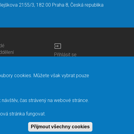
lejškova 2155/3, 182 00 Praha 8, Česká republika
input
idé
ottom
ddělení
Přihlásit se
enu
entra
Bottom
Intranet
ontacts
h.D studia
Menu
Web Mail
ariéra
Login
Mapa stránek
soubory cookies. Můžete však vybrat pouze
nihovna
Vyhledávání
duroam
ontaktní adresa
apište nám
t návštěv, čas strávený na webové stránce.
acebook
nitřní oznamovací
bová stránka fungovat.
ystém
Přijmout všechny cookies
Withdraw conse