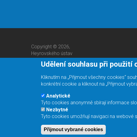
Copyright © 2026,
Heyrovského ústav
Udělení souhlasu při použití
Kliknutím na „Přijmout všechny cookies“ so
konkrétní cookie a kliknout na „Přijmout vyb
Analytické
Tyto cookies anonymně sbírají informace slo
Jsme odpovědný zaměstnavatel.
Nezbytné
Tyto cookies umožňují navigaci na webové st
Přijmout vybrané cookies