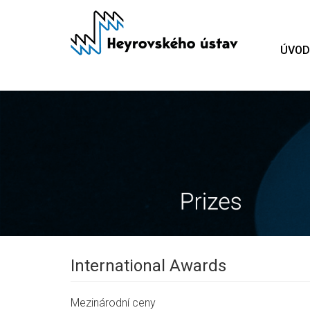
Přejít
k
hlavnímu
ÚVOD
obsahu
International Awards
Mezinárodní ceny