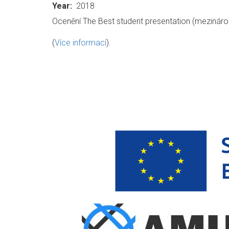
Year
2018
Ocenění The Best student presentation (mezinárod
(
Více informací
).