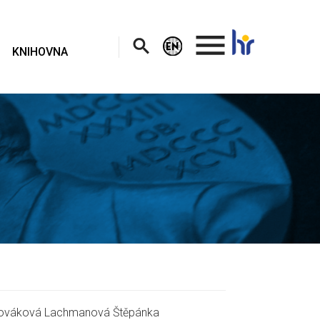
.
KNIHOVNA
Nováková Lachmanová Štěpánka