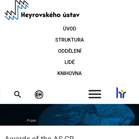
Přejít
k
hlavnímu
obsahu
ÚVOD
STRUKTURA
ODDĚLENÍ
LIDÉ
KNIHOVNA
.