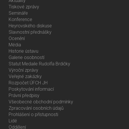
Aktuality
Bottom
Tiskové zprávy
Menu
Semináře
Activities
Konference
Heyrovského diskuse
Slavnostní přednášky
Ocenění
Média
Historie ústavu
Galerie osobností
Statut Medaile Rudolfa Brdičky
Výroční zprávy
Bottom
Veřejné zakázky
Menu
Rozpočet ÚFCH JH
About
Poskytování informací
Us
Právní předpisy
Všeobecné obchodní podmínky
Zpracování osobních údajů
Prohlášení o přístupnosti
Lidé
Bottom
Oddělení