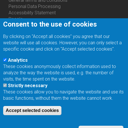
General terms and conditions
Personal Data Processing
Accessibility Statement
People
Consent to the use of cookies
Bottom
Departments
Menu
Centers
By clicking on "Accept all cookies" you agree that our
Contacts
Ph.D.Studies
website will use all cookies. However, you can only select a
Recruitments
specific cookie and click on "Accept selected cookies".
Library
Eduroam
Analytics
Contact Address
These cookies anonymously collect information used to
Feedback form
analyze the way the website is used, e.g. the number of
Facebook
visits, the time spent on the website.
Internal Reporting System
Strictly necessary
input
These cookies allow you to navigate the website and use its
Log in
basic functions, without them the website cannot work.
Bottom
Intranet
Menu
Web Mail
Accept selected cookies
Login
Site Map
Site Search