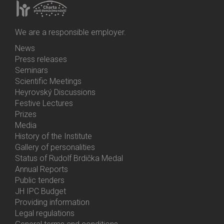
We are a responsible employer.
News
Bottom
Press releases
Menu
Seminars
Activities
Scientific Meetings
Heyrovský Discussions
Festive Lectures
Prizes
Media
History of the Institute
Gallery of personalities
Status of Rudolf Brdička Medal
Annual Reports
Bottom
Public tenders
Menu
JH IPC Budget
About
Providing information
Us
Legal regulations