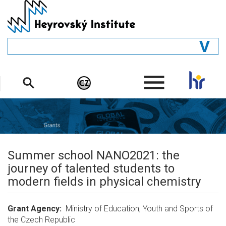
Skip
to
main
content
GENERAL
.
STRUCTURE
DEPARTMENTS
PEOPLE
LIBRARY
Summer school NANO2021: the
journey of talented students to
modern fields in physical chemistry
Grant Agency
Ministry of Education, Youth and Sports of
the Czech Republic