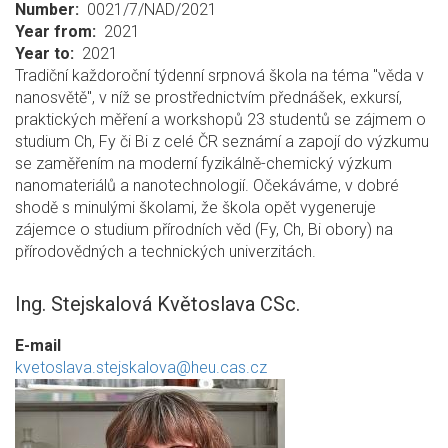
Number
0021/7/NAD/2021
Year from
2021
Year to
2021
Tradiční každoroční týdenní srpnová škola na téma "věda v
nanosvětě", v níž se prostřednictvím přednášek, exkursí,
praktických měření a workshopů 23 studentů se zájmem o
studium Ch, Fy či Bi z celé ČR seznámí a zapojí do výzkumu
se zaměřením na moderní fyzikálně-chemický výzkum
nanomateriálů a nanotechnologií. Očekáváme, v dobré
shodě s minulými školami, že škola opět vygeneruje
zájemce o studium přírodních věd (Fy, Ch, Bi obory) na
přírodovědných a technických univerzitách.
Ing. Stejskalová Květoslava CSc.
E-mail
kvetoslava.stejskalova@heu.cas.cz