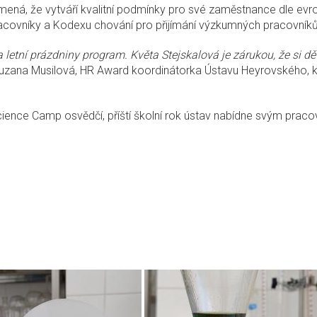
amená, že vytváří kvalitní podmínky pro své zaměstnance dle ev
covníky a Kodexu chování pro přijímání výzkumných pracovníků
letní prázdniny program. Květa Stejskalová je zárukou, že si dě
 Zuzana Musilová, HR Award koordinátorka Ústavu Heyrovského, k
Science Camp osvědčí, příští školní rok ústav nabídne svým prac