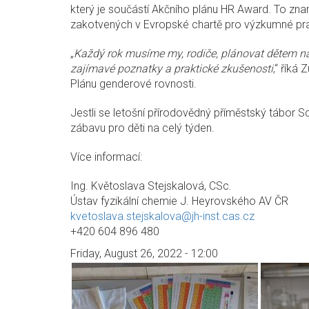
který je součástí Akčního plánu HR Award. To zn
zakotvených v Evropské chartě pro výzkumné pra
„
Každý rok musíme my, rodiče, plánovat dětem na 
zajímavé poznatky a praktické zkušenosti
,“ říká
Plánu genderové rovnosti.
Jestli se letošní přírodovědný příměstský tábor 
zábavu pro děti na celý týden.
Více informací:
Ing. Květoslava Stejskalová, CSc.
Ústav fyzikální chemie J. Heyrovského AV ČR
kvetoslava.stejskalova@jh-inst.cas.cz
+420 604 896 480
Friday, August 26, 2022 - 12:00