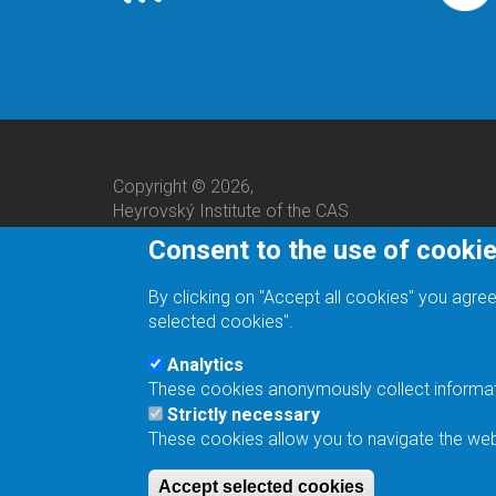
Copyright © 2026,
Heyrovský Institute of the CAS
Consent to the use of cooki
By clicking on "Accept all cookies" you agree
selected cookies".
Analytics
These cookies anonymously collect informatio
We are a responsible employer.
Strictly necessary
These cookies allow you to navigate the webs
Accept selected cookies