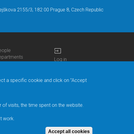
ejškova 2155/3, 182 00 Prague 8, Czech Republic
input
eople
ottom
epartments
Log in
enu
enters
Bottom
Intranet
ontacts
h.D.Studies
Menu
Web Mail
ecruitments
Login
Site Map
ect a specific cookie and click on "Accept
brary
Site Search
duroam
ontact Address
eedback form
f visits, the time spent on the website.
acebook
ternal Reporting
t work.
ystem
Accept all cookies
Withdraw conse