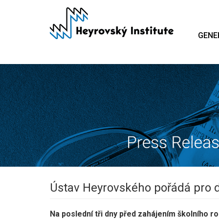
Skip
to
main
GENE
content
Ústav Heyrovského pořádá pro 
Na poslední tři dny před zahájením školního