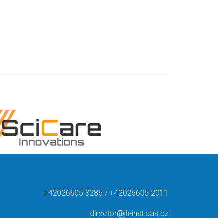
+42026605 3286 / +42026605 2011
director@jh-inst.cas.cz