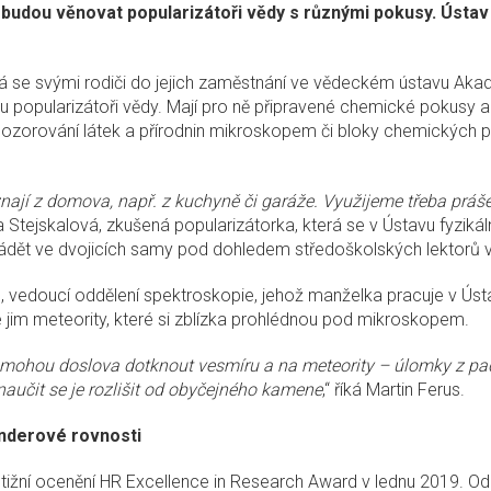
m budou věnovat popularizátoři vědy s různými pokusy. Ústav
dá se svými rodiči do jejich zaměstnání ve vědeckém ústavu Ak
mou popularizátoři vědy. Mají pro ně připravené chemické pokusy 
k pozorování látek a přírodnin mikroskopem či bloky chemických 
znají z domova, např. z kuchyně či garáže. Využijeme třeba prášek
va Stejskalová, zkušená popularizátorka, která se v Ústavu fyzik
rovádět ve dvojicích samy pod dohledem středoškolských lektorů
us, vedoucí oddělení spektroskopie, jehož manželka pracuje v Ús
 jim meteority, které si zblízka prohlédnou pod mikroskopem.
e mohou doslova dotknout vesmíru a na meteority – úlomky z pa
 naučit se je rozlišit od obyčejného kamene
,“ říká Martin Ferus.
nderové rovnosti
stižní ocenění HR Excellence in Research Award v lednu 2019. O