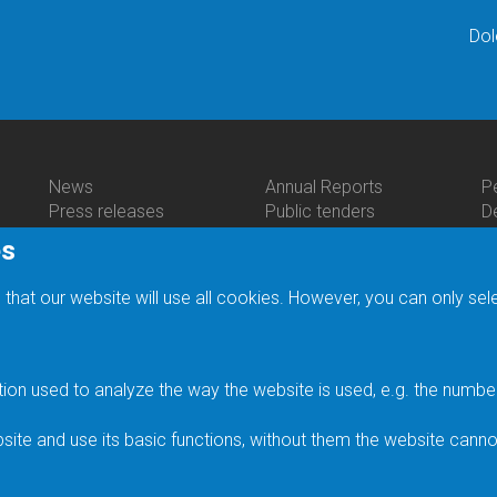
Dol
News
Annual Reports
P
Bottom
Bottom
B
Press releases
Public tenders
D
Menu
Menu
M
Seminars
JH IPC Budget
C
es
Activities
About
C
Scientific Meetings
Providing information
P
Us
Heyrovský Discussions
Legal regulations
R
 that our website will use all cookies. However, you can only sel
Festive Lectures
General terms and
Li
Prizes
conditions
E
Media
Personal Data
C
History of the Institute
Processing
F
n used to analyze the way the website is used, e.g. the number o
Gallery of personalities
Accessibility Statement
F
Status of Rudolf
In
ite and use its basic functions, without them the website canno
Brdička Medal
S