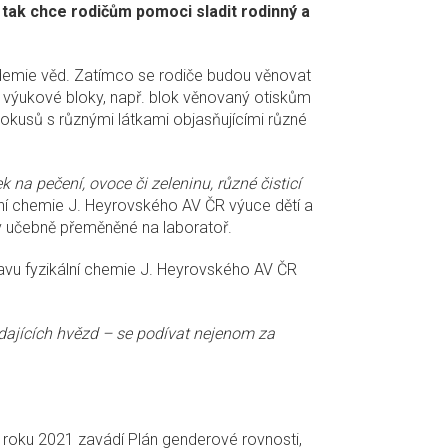
 tak chce rodičům pomoci sladit rodinný a
ademie věd. Zatímco se rodiče budou věnovat
a výukové bloky, např. blok věnovaný otiskům
pokusů s různými látkami objasňujícími různé
 na pečení, ovoce či zeleninu, různé čisticí
ální chemie J. Heyrovského AV ČR výuce dětí a
 v učebně přeměněné na laboratoř.
tavu fyzikální chemie J. Heyrovského AV ČR
dajících hvězd – se podívat nejenom za
d roku 2021 zavádí Plán genderové rovnosti,