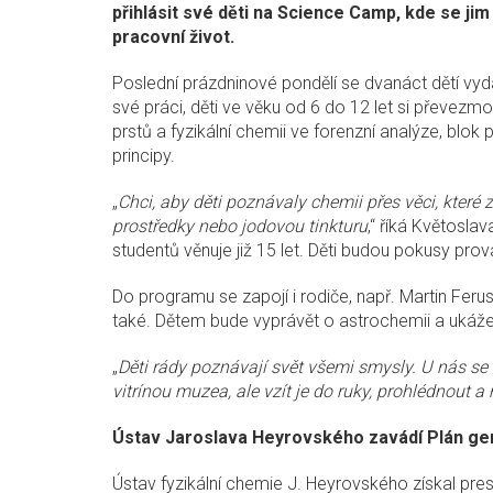
přihlásit své děti na Science Camp, kde se ji
pracovní život.
Poslední prázdninové pondělí se dvanáct dětí vy
své práci, děti ve věku od 6 do 12 let si převez
prstů a fyzikální chemii ve forenzní analýze, blo
principy.
„
Chci, aby děti poznávaly chemii přes věci, které 
prostředky nebo jodovou tinkturu
,“ říká Květosla
studentů věnuje již 15 let. Děti budou pokusy p
Do programu se zapojí i rodiče, např. Martin Fer
také. Dětem bude vyprávět o astrochemii a ukáže
„
Děti rády poznávají svět všemi smysly. U nás s
vitrínou muzea, ale vzít je do ruky, prohlédnout a
Ústav Jaroslava Heyrovského zavádí Plán ge
Ústav fyzikální chemie J. Heyrovského získal pre