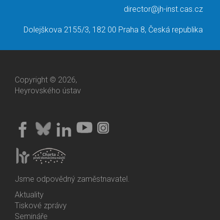
director@jh-inst.cas.cz
Dolejškova 2155/3, 182 00 Praha 8, Česká republika
Copyright © 2026,
Heyrovského ústav
Jsme odpovědný zaměstnavatel.
Aktuality
Bottom
Tiskové zprávy
Menu
Semináře