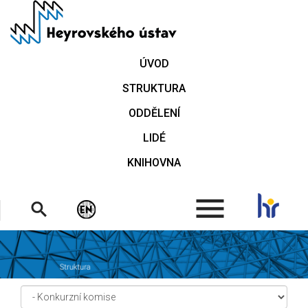
Přejít
k
hlavnímu
obsahu
ÚVOD
STRUKTURA
ODDĚLENÍ
LIDÉ
KNIHOVNA
.