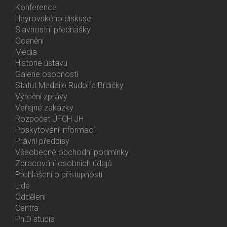
Activities
Konference
Heyrovského diskuse
Slavnostní přednášky
Ocenění
Média
Historie ústavu
Galerie osobností
Statut Medaile Rudolfa Brdičky
Výroční zprávy
Bottom
Veřejné zakázky
Menu
Rozpočet ÚFCH JH
About
Poskytování informací
Us
Právní předpisy
Všeobecné obchodní podmínky
Zpracování osobních údajů
Prohlášení o přístupnosti
Lidé
Bottom
Oddělení
Menu
Centra
Contacts
Ph.D studia