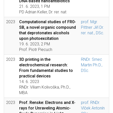
DNA-based nanoantibiotics
21. 6. 2023, 1 PM
PD Adrian Keller, Dr. rer. nat
2023
Computational studies of FR0-
prof. Mgr.
SB, a novel organic compound
Pittner Jiří Dr.
that deprotonates alcohols
rer. nat., DSc.
upon photoexcitation
19. 6. 2023, 2 PM
Prof. Piotr Piecuch
2023
3D printing in the
RNDr. Srnec
electrochemical research:
Martin Ph.D.,
From fundamental studies to
DSc.
practical devices
14. 6. 2023
RNDr. Viliam Kolivoška, Ph.D.,
MBA
2023
Prof. Renske: Electrons and X-
prof. RNDr.
rays for Unraveling Atomic-
Vlček Antonín