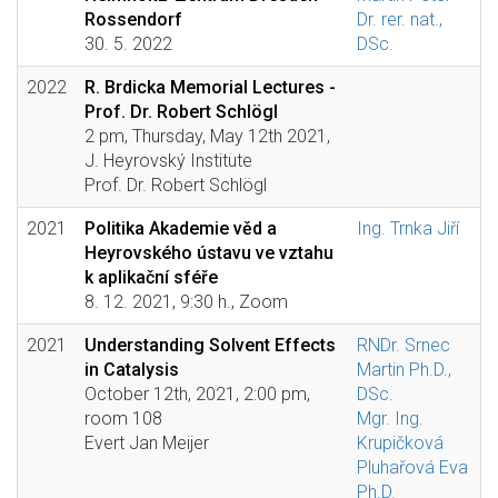
Rossendorf
Dr. rer. nat.,
30. 5. 2022
DSc.
2022
R. Brdicka Memorial Lectures -
Prof. Dr. Robert Schlögl
2 pm, Thursday, May 12th 2021,
J. Heyrovský Institute
Prof. Dr. Robert Schlögl
2021
Politika Akademie věd a
Ing. Trnka Jiří
Heyrovského ústavu ve vztahu
k aplikační sféře
8. 12. 2021, 9:30 h., Zoom
2021
Understanding Solvent Effects
RNDr. Srnec
in Catalysis
Martin Ph.D.,
October 12th, 2021, 2:00 pm,
DSc.
room 108
Mgr. Ing.
Evert Jan Meijer
Krupičková
Pluhařová Eva
Ph.D.