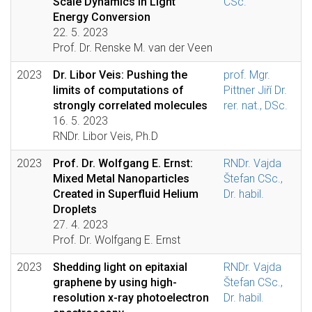
Scale Dynamics in Light
CSc.
Energy Conversion
22. 5. 2023
Prof. Dr. Renske M. van der Veen
2023
Dr. Libor Veis: Pushing the
prof. Mgr.
limits of computations of
Pittner Jiří Dr.
strongly correlated molecules
rer. nat., DSc.
16. 5. 2023
RNDr. Libor Veis, Ph.D
2023
Prof. Dr. Wolfgang E. Ernst:
RNDr. Vajda
Mixed Metal Nanoparticles
Štefan CSc.,
Created in Superfluid Helium
Dr. habil.
Droplets
27. 4. 2023
Prof. Dr. Wolfgang E. Ernst
2023
Shedding light on epitaxial
RNDr. Vajda
graphene by using high-
Štefan CSc.,
resolution x-ray photoelectron
Dr. habil.