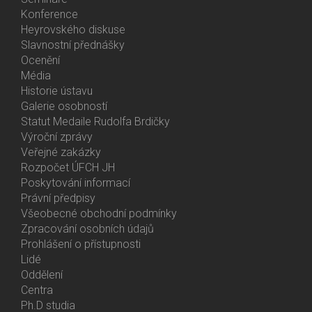
Activities
Konference
Heyrovského diskuse
Slavnostní přednášky
Ocenění
Média
Historie ústavu
Galerie osobností
Statut Medaile Rudolfa Brdičky
Výroční zprávy
Bottom
Veřejné zakázky
Menu
Rozpočet ÚFCH JH
About
Poskytování informací
Us
Právní předpisy
Všeobecné obchodní podmínky
Zpracování osobních údajů
Prohlášení o přístupnosti
Lidé
Bottom
Oddělení
Menu
Centra
Contacts
Ph.D studia