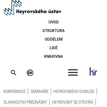
Přejít
k
hlavnímu
obsahu
ÚVOD
STRUKTURA
ODDĚLENÍ
LIDÉ
KNIHOVNA
.
KONFERENCE
SEMINÁŘE
HEYROVSKÉHO DISKUSE
SLAVNOSTNÍ PŘEDNÁŠKY
HEYROVSKÝ SE OTEVÍRÁ