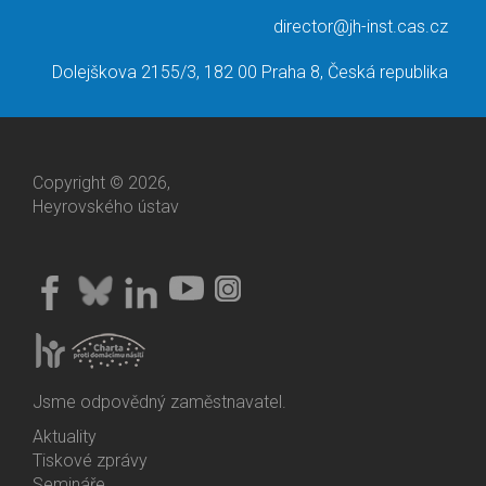
director@jh-inst.cas.cz
Dolejškova 2155/3, 182 00 Praha 8, Česká republika
Copyright © 2026,
Heyrovského ústav
Jsme odpovědný zaměstnavatel.
Aktuality
Bottom
Tiskové zprávy
Menu
Semináře