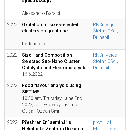
spectroscopy
Alessandro Baraldi
2023
Oxidation of size-selected
RNDr. Vajda
clusters on graphene
Štefan CSc.,
Dr. habil.
Federico Loi
2022
Size - and Composition -
RNDr. Vajda
Selected Sub-Nano Cluster
Štefan CSc.,
Catalysts and Electrocatalysts
Dr. habil.
16.6.2022
2022
Food flavour analysis using
SIFT-MS
10:30 am, Thursday, June 2nd
2022, J. Heyrovský Institute
Gülşah Özcan Sinir
2022
Přeshraniční seminář s
prof. Hof
Helmholtz-Zentrum Dresden-
Martin Peter