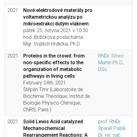
2021
Nové elektrodové materály pro
voltametrickou analýzu po
mikroextrakci dutým vláknem
pátek 25. června 2021 v 10:30
hod. Brdičkova posluchárna
Mgr. Vojtěch Hrdlička, Ph.D.
2021
Proteins in the crowd: from
RNDr. Srnec
non-specific effects to the
Martin Ph.D.,
organization of metabolic
DSc.
pathways in living cells
February 24th, 2021
Štěpán Timr (Laboratoire de
Biochimie Théorique, Institut de
Biologie Physico-Chimique,
CNRS, Paris.)
2021
Solid Lewis Acid catalyzed
prof. RNDr.
Mechanochemical
Španěl Patrik
Rearrangement Reactions: A
Dr. rer. nat.