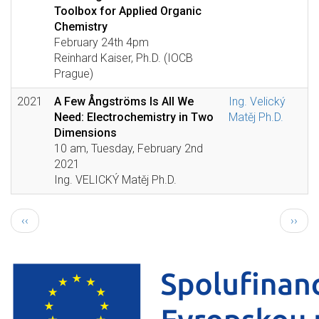
Toolbox for Applied Organic
Chemistry
February 24th 4pm
Reinhard Kaiser, Ph.D. (IOCB
Prague)
2021
A Few Ångströms Is All We
Ing. Velický
Need: Electrochemistry in Two
Matěj Ph.D.
Dimensions
10 am, Tuesday, February 2nd
2021
Ing. VELICKÝ Matěj Ph.D.
Pagination
Předchozí
Násled
‹‹
››
stránka
strán