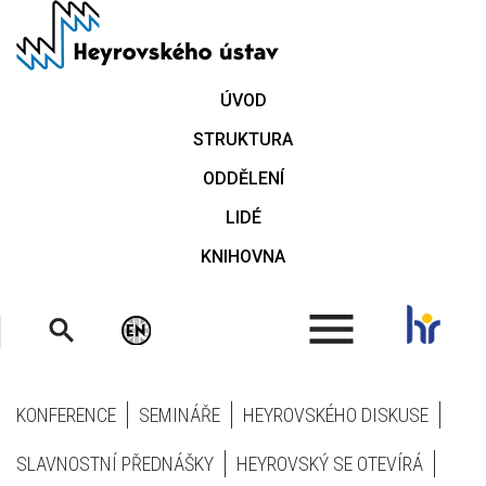
Přejít
k
hlavnímu
obsahu
ÚVOD
STRUKTURA
ODDĚLENÍ
LIDÉ
KNIHOVNA
.
KONFERENCE
SEMINÁŘE
HEYROVSKÉHO DISKUSE
SLAVNOSTNÍ PŘEDNÁŠKY
HEYROVSKÝ SE OTEVÍRÁ