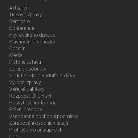
Aktuality
Bottom
Tiskové zprávy
Menu
Semináře
Activities
Konference
Heyrovského diskuse
Slavnostní přednášky
Ocenění
Média
Historie ústavu
Galerie osobností
Statut Medaile Rudolfa Brdičky
Výroční zprávy
Bottom
Veřejné zakázky
Menu
Rozpočet ÚFCH JH
About
Poskytování informací
Us
Právní předpisy
Všeobecné obchodní podmínky
Zpracování osobních údajů
Prohlášení o přístupnosti
Lidé