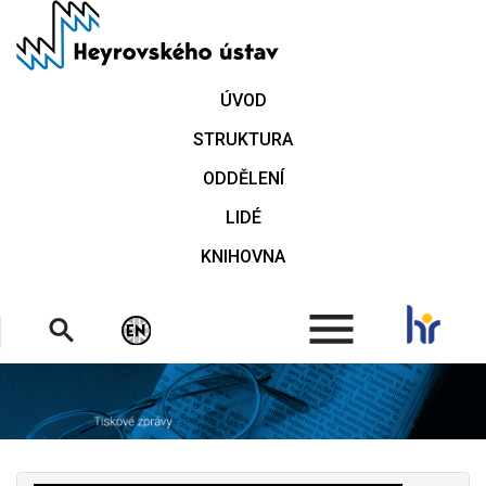
Přejít
k
hlavnímu
obsahu
ÚVOD
STRUKTURA
ODDĚLENÍ
LIDÉ
KNIHOVNA
.