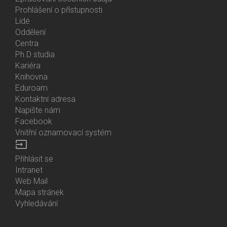
Prohlášení o přístupnosti
Lidé
Bottom
Oddělení
Menu
Centra
Contacts
Ph.D studia
Kariéra
Knihovna
Eduroam
Kontaktní adresa
Napište nám
Facebook
Vnitřní oznamovací systém
input
Přihlásit se
Bottom
Intranet
Menu
Web Mail
Login
Mapa stránek
Vyhledávání