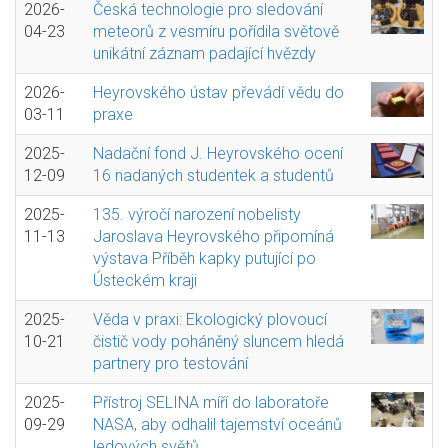
2026-
Česká technologie pro sledování
04-23
meteorů z vesmíru pořídila světově
unikátní záznam padající hvězdy
2026-
Heyrovského ústav převádí vědu do
03-11
praxe
2025-
Nadační fond J. Heyrovského ocení
12-09
16 nadaných studentek a studentů
2025-
135. výročí narození nobelisty
11-13
Jaroslava Heyrovského připomíná
výstava Příběh kapky putující po
Ústeckém kraji
2025-
Věda v praxi: Ekologický plovoucí
10-21
čistič vody poháněný sluncem hledá
partnery pro testování
2025-
Přístroj SELINA míří do laboratoře
09-29
NASA, aby odhalil tajemství oceánů
ledových světů