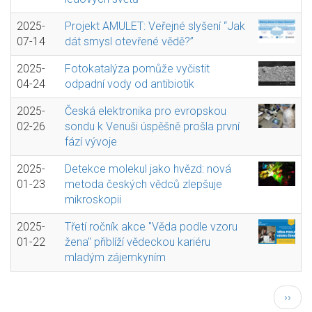
2025-
Projekt AMULET: Veřejné slyšení “Jak
07-14
dát smysl otevřené vědě?”
2025-
Fotokatalýza pomůže vyčistit
04-24
odpadní vody od antibiotik
2025-
Česká elektronika pro evropskou
02-26
sondu k Venuši úspěšně prošla první
fází vývoje
2025-
Detekce molekul jako hvězd: nová
01-23
metoda českých vědců zlepšuje
mikroskopii
2025-
Třetí ročník akce "Věda podle vzoru
01-22
žena" přiblíží vědeckou kariéru
mladým zájemkyním
Pagination
Násled
››
strán