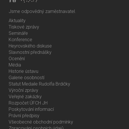
Jsme odpovědný zaměstnavatel.
Aktuality
Bottom
Tiskové zprávy
Menu
Semináře
Activities
Konference
Heyrovského diskuse
Slavnostní přednášky
Ocenění
Média
Historie ústavu
Galerie osobností
Statut Medaile Rudolfa Brdičky
Výroční zprávy
Bottom
Veřejné zakázky
Menu
Rozpočet ÚFCH JH
About
Poskytování informací
Us
Právní předpisy
Všeobecné obchodní podmínky
Zpracování osobních údajů