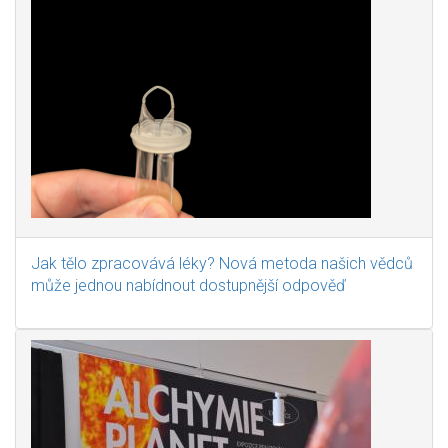
Jak tělo zpracovává léky? Nová metoda našich vědců
může jednou nabídnout dostupnější odpověď