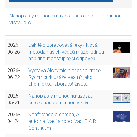
Nanoplasty mohou narušovat přirozenou ochrannou
vrstvu plic
2026-
Jak tělo zpracovává léky? Nová
06-26
metoda našich vědců může jednou
nabídnout dostupnější odpověď
2026-
Výstava Alchymie planet na hradě
06-22
Rychmburk ukáže vesmír jako
chemickou laboratoř života
2026-
Nanoplasty mohou narušovat
05-21
přirozenou ochrannou vrstvu plic
2026-
Konference o datech, AI,
04-24
automatizaci a robotizaci D.A.R.
Continuum