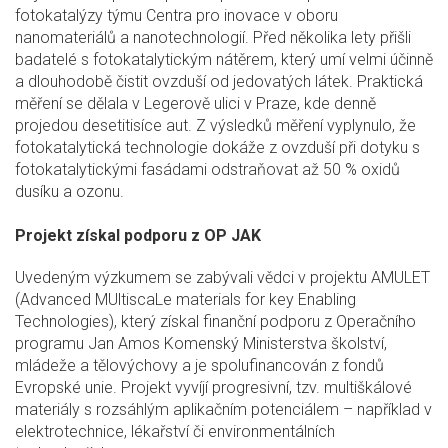
fotokatalýzy týmu Centra pro inovace v oboru
nanomateriálů a nanotechnologií. Před několika lety přišli
badatelé s fotokatalytickým nátěrem, který umí velmi účinně
a dlouhodobě čistit ovzduší od jedovatých látek. Praktická
měření se dělala v Legerově ulici v Praze, kde denně
projedou desetitisíce aut. Z výsledků měření vyplynulo, že
fotokatalytická technologie dokáže z ovzduší při dotyku s
fotokatalytickými fasádami odstraňovat až 50 % oxidů
dusíku a ozonu.
Projekt získal podporu z OP JAK
Uvedeným výzkumem se zabývali vědci v projektu AMULET
(Advanced MUltiscaLe materials for key Enabling
Technologies), který získal finanční podporu z Operačního
programu Jan Amos Komenský Ministerstva školství,
mládeže a tělovýchovy a je spolufinancován z fondů
Evropské unie. Projekt vyvíjí progresivní, tzv. multiškálové
materiály s rozsáhlým aplikačním potenciálem – například v
elektrotechnice, lékařství či environmentálních