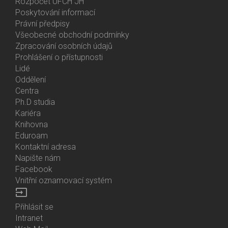
Menu
Rozpočet ÚFCH JH
About
Poskytování informací
Us
Právní předpisy
Všeobecné obchodní podmínky
Zpracování osobních údajů
Prohlášení o přístupnosti
Lidé
Bottom
Oddělení
Menu
Centra
Contacts
Ph.D studia
Kariéra
Knihovna
Eduroam
Kontaktní adresa
Napište nám
Facebook
Vnitřní oznamovací systém
input
Přihlásit se
Bottom
Intranet