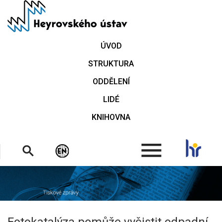
Přejít
k
hlavnímu
obsahu
ÚVOD
STRUKTURA
ODDĚLENÍ
LIDÉ
KNIHOVNA
.