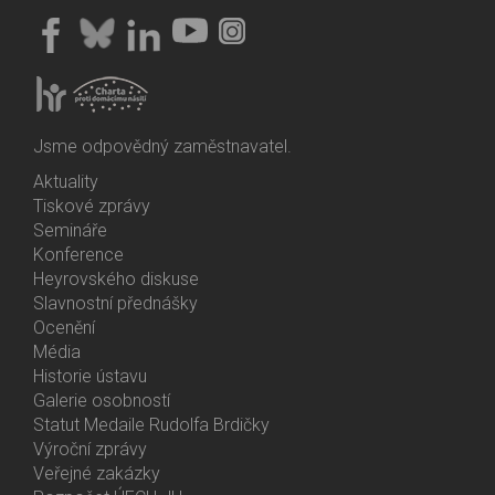
Jsme odpovědný zaměstnavatel.
Aktuality
Bottom
Tiskové zprávy
Menu
Semináře
Activities
Konference
Heyrovského diskuse
Slavnostní přednášky
Ocenění
Média
Historie ústavu
Galerie osobností
Statut Medaile Rudolfa Brdičky
Výroční zprávy
Bottom
Veřejné zakázky