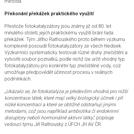
metoda.
Překonání překážek praktického využití
Přestože fotokatalyzátory jsou známy již od 80. let
minulého století, jejich praktickému využití brání řada
překážek. Tým Jiřího Rathouského proto během výzkumu
komplexně posoudil fotokatalyzátory ze všech hledisek.
Výzkumníci systematicky testovali různé druhy znečištění a
vytvořili soubor poznatků, podle nichž lze určit vhodný typ
fotokatalyzátoru pro konkrétní typ znečištěné vody, což
umožňuje předpovědět účinnost procesu v reálných
podmínkách.
„
Ukázalo se, že fotokatalýza je především vhodná pro nižší
koncentrace látek, které mají velký biologický účinek i při
nízké koncentraci a které se obtížně odstraňují jinými
metodami, což jsou například antibiotika či endokrinní
disruptory neboli hormonálně aktivní látky
," popisuje
vedoucí týmu Jiří Rathouský z ÚFCH JH AV ČR.