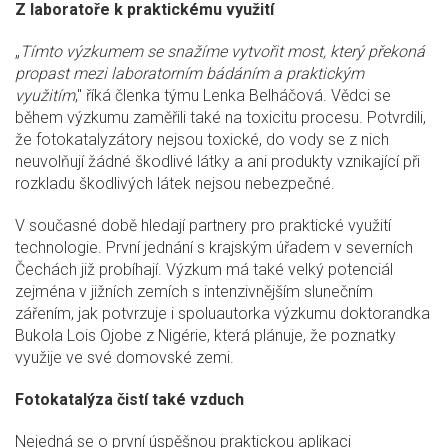
Z laboratoře k praktickému využití
„
Tímto výzkumem se snažíme vytvořit most, který překoná
propast mezi laboratorním bádáním a praktickým
využitím
," říká členka týmu Lenka Belháčová. Vědci se
během výzkumu zaměřili také na toxicitu procesu. Potvrdili,
že fotokatalyzátory nejsou toxické, do vody se z nich
neuvolňují žádné škodlivé látky a ani produkty vznikající při
rozkladu škodlivých látek nejsou nebezpečné.
V současné době hledají partnery pro praktické využití
technologie. První jednání s krajským úřadem v severních
Čechách již probíhají. Výzkum má také velký potenciál
zejména v jižních zemích s intenzivnějším slunečním
zářením, jak potvrzuje i spoluautorka výzkumu doktorandka
Bukola Lois Ojobe z Nigérie, která plánuje, že poznatky
využije ve své domovské zemi.
Fotokatalýza čistí také vzduch
Nejedná se o první úspěšnou praktickou aplikaci