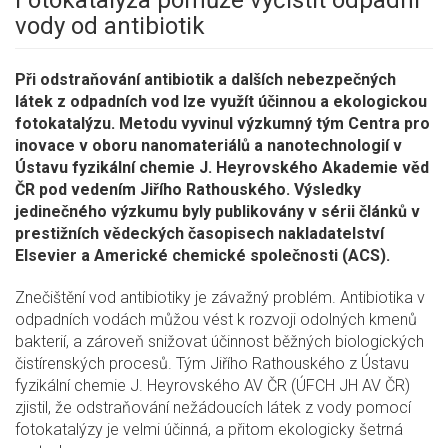
Fotokatalýza pomůže vyčistit odpadní
vody od antibiotik
Při odstraňování antibiotik a dalších nebezpečných
látek z odpadních vod lze využít účinnou a ekologickou
fotokatalýzu. Metodu vyvinul výzkumný tým Centra pro
inovace v oboru nanomateriálů a nanotechnologií v
Ústavu fyzikální chemie J. Heyrovského Akademie věd
ČR pod vedením Jiřího Rathouského. Výsledky
jedinečného výzkumu byly publikovány v sérii článků v
prestižních vědeckých časopisech nakladatelství
Elsevier a Americké chemické společnosti (ACS).
Znečištění vod antibiotiky je závažný problém. Antibiotika v
odpadních vodách můžou vést k rozvoji odolných kmenů
bakterií, a zároveň snižovat účinnost běžných biologických
čistírenských procesů. Tým Jiřího Rathouského z Ústavu
fyzikální chemie J. Heyrovského AV ČR (ÚFCH JH AV ČR)
zjistil, že odstraňování nežádoucích látek z vody pomocí
fotokatalýzy je velmi účinná, a přitom ekologicky šetrná