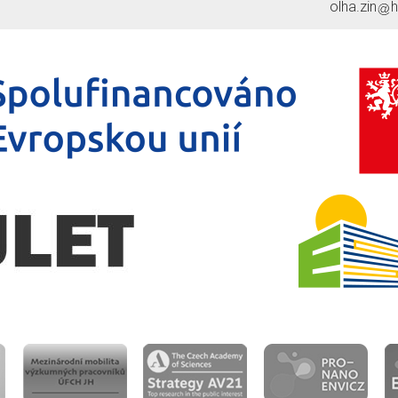
olha.zin
h