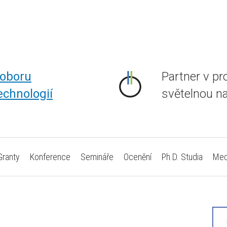
 oboru
Partner v pr
echnologií
světelnou n
Granty
Konference
Semináře
Ocenění
Ph.D. Studia
Med