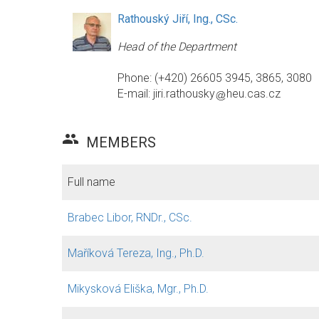
Rathouský Jiří, Ing., CSc.
Head of the Department
Phone: (+420) 26605 3945, 3865, 3080
E-mail:
jiri.rathousky
heu.cas.cz
group
MEMBERS
Full name
Brabec Libor, RNDr., CSc.
Maříková Tereza, Ing., Ph.D.
Mikysková Eliška, Mgr., Ph.D.