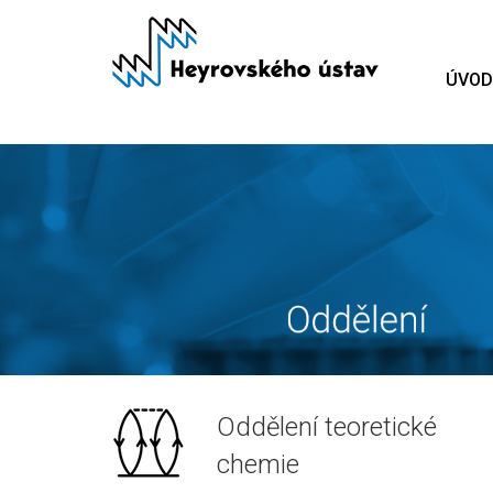
Přejít
k
hlavnímu
ÚVOD
obsahu
Oddělení teoretické
chemie