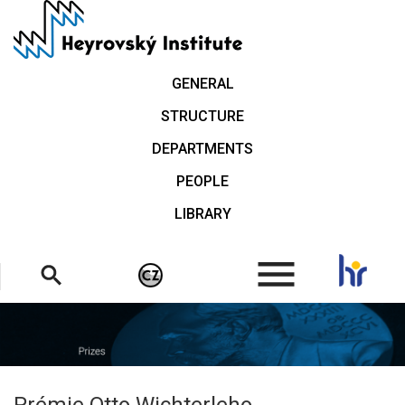
Skip
to
main
content
GENERAL
STRUCTURE
DEPARTMENTS
PEOPLE
LIBRARY
.