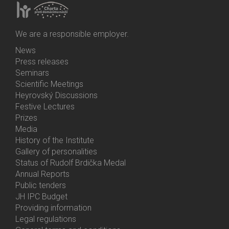
We are a responsible employer.
News
Bottom
Press releases
Menu
Seminars
Activities
Scientific Meetings
Heyrovský Discussions
Festive Lectures
Prizes
Media
History of the Institute
Gallery of personalities
Status of Rudolf Brdička Medal
Annual Reports
Bottom
Public tenders
Menu
JH IPC Budget
About
Providing information
Us
Legal regulations