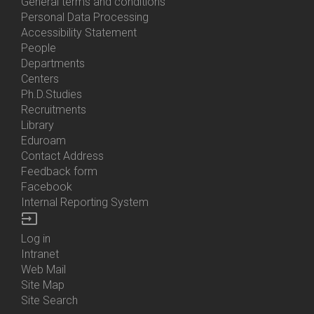
General terms and conditions
Personal Data Processing
Accessibility Statement
People
Bottom
Departments
Menu
Centers
Contacts
Ph.D.Studies
Recruitments
Library
Eduroam
Contact Address
Feedback form
Facebook
Internal Reporting System
input
Log in
Bottom
Intranet
Menu
Web Mail
Login
Site Map
Site Search