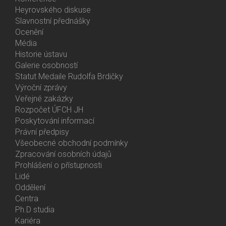
Heyrovského diskuse
Slavnostní přednášky
Ocenění
Média
Historie ústavu
Galerie osobností
Statut Medaile Rudolfa Brdičky
Výroční zprávy
Bottom
Veřejné zakázky
Menu
Rozpočet ÚFCH JH
About
Poskytování informací
Us
Právní předpisy
Všeobecné obchodní podmínky
Zpracování osobních údajů
Prohlášení o přístupnosti
Lidé
Bottom
Oddělení
Menu
Centra
Contacts
Ph.D studia
Kariéra