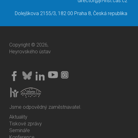
director@jh-inst.cas.cz
Dolejškova 2155/3, 182 00 Praha 8, Česká republika
Copyright © 2026,
Heyrovského ústav
Jsme odpovědný zaměstnavatel.
Aktuality
Bottom
Tiskové zprávy
Menu
Semináře
Activities
Konference