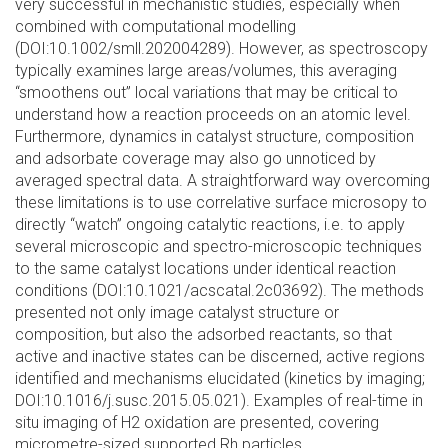
very successful in mechanistic studies, especially when
combined with computational modelling
(DOI:10.1002/smll.202004289). However, as spectroscopy
typically examines large areas/volumes, this averaging
“smoothens out” local variations that may be critical to
understand how a reaction proceeds on an atomic level.
Furthermore, dynamics in catalyst structure, composition
and adsorbate coverage may also go unnoticed by
averaged spectral data. A straightforward way overcoming
these limitations is to use correlative surface microsopy to
directly “watch” ongoing catalytic reactions, i.e. to apply
several microscopic and spectro-microscopic techniques
to the same catalyst locations under identical reaction
conditions (DOI:10.1021/acscatal.2c03692). The methods
presented not only image catalyst structure or
composition, but also the adsorbed reactants, so that
active and inactive states can be discerned, active regions
identified and mechanisms elucidated (kinetics by imaging;
DOI:10.1016/j.susc.2015.05.021). Examples of real-time in
situ imaging of H2 oxidation are presented, covering
micrometre-sized supported Rh particles