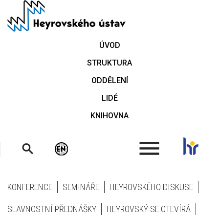
Přejít
k
hlavnímu
obsahu
ÚVOD
STRUKTURA
ODDĚLENÍ
LIDÉ
KNIHOVNA
.
KONFERENCE
SEMINÁŘE
HEYROVSKÉHO DISKUSE
SLAVNOSTNÍ PŘEDNÁŠKY
HEYROVSKÝ SE OTEVÍRÁ