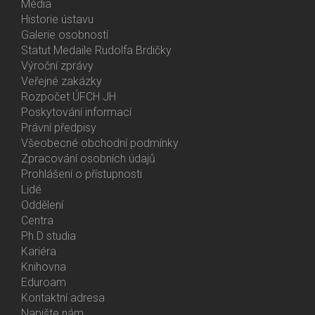
Média
Historie ústavu
Galerie osobností
Statut Medaile Rudolfa Brdičky
Výroční zprávy
Bottom
Veřejné zakázky
Menu
Rozpočet ÚFCH JH
About
Poskytování informací
Us
Právní předpisy
Všeobecné obchodní podmínky
Zpracování osobních údajů
Prohlášení o přístupnosti
Lidé
Bottom
Oddělení
Menu
Centra
Contacts
Ph.D studia
Kariéra
Knihovna
Eduroam
Kontaktní adresa
Napište nám