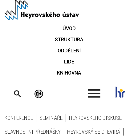
Přejít
k
hlavnímu
obsahu
ÚVOD
STRUKTURA
ODDĚLENÍ
LIDÉ
KNIHOVNA
.
KONFERENCE
SEMINÁŘE
HEYROVSKÉHO DISKUSE
SLAVNOSTNÍ PŘEDNÁŠKY
HEYROVSKÝ SE OTEVÍRÁ