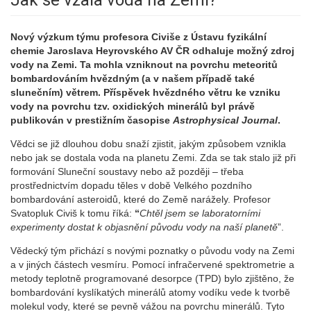
Jak se vzala voda na Zemi?
Nový výzkum týmu profesora Civiše z Ústavu fyzikální
chemie Jaroslava Heyrovského AV ČR odhaluje možný zdroj
vody na Zemi. Ta mohla vzniknout na povrchu meteoritů
bombardováním hvězdným (a v našem případě také
slunečním) větrem. Příspěvek hvězdného větru ke vzniku
vody na povrchu tzv. oxidických minerálů byl právě
publikován v prestižním časopise
Astrophysical Journal
.
Vědci se již dlouhou dobu snaží zjistit, jakým způsobem vznikla
nebo jak se dostala voda na planetu Zemi. Zda se tak stalo již při
formování Sluneční soustavy nebo až později – třeba
prostřednictvím dopadu těles v době Velkého pozdního
bombardování asteroidů, které do Země narážely. Profesor
Svatopluk Civiš k tomu říká:
“
Chtěl jsem se laboratorními
experimenty dostat k objasnění původu vody na naší planetě
”.
Vědecký tým přichází s novými poznatky o původu vody na Zemi
a v jiných částech vesmíru. Pomocí infračervené spektrometrie a
metody teplotně programované desorpce (TPD) bylo zjištěno, že
bombardování kyslíkatých minerálů atomy vodíku vede k tvorbě
molekul vody, které se pevně vážou na povrchu minerálů. Tyto