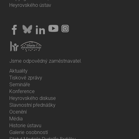
Heyrovského ústav
Jsme odpovědný zaměstnavatel.
Aktuality
Bottom
Tiskové zprávy
Menu
Semináře
Activities
Konference
Heyrovského diskuse
Slavnostní přednášky
Ocenění
Média
Historie ústavu
Galerie osobností