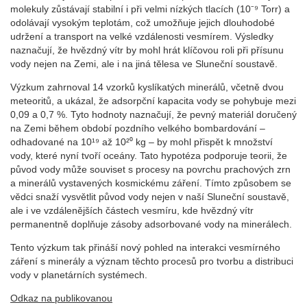
molekuly zůstávají stabilní i při velmi nízkých tlacích (10⁻⁹ Torr) a
odolávají vysokým teplotám, což umožňuje jejich dlouhodobé
udržení a transport na velké vzdálenosti vesmírem. Výsledky
naznačují, že hvězdný vítr by mohl hrát klíčovou roli při přísunu
vody nejen na Zemi, ale i na jiná tělesa ve Sluneční soustavě.
Výzkum zahrnoval 14 vzorků kyslíkatých minerálů, včetně dvou
meteoritů, a ukázal, že adsorpční kapacita vody se pohybuje mezi
0,09 a 0,7 %. Tyto hodnoty naznačují, že pevný materiál doručený
na Zemi během období pozdního velkého bombardování –
odhadované na 10¹⁹ až 10²⁰ kg – by mohl přispět k množství
vody, které nyní tvoří oceány. Tato hypotéza podporuje teorii, že
původ vody může souviset s procesy na povrchu prachových zrn
a minerálů vystavených kosmickému záření. Tímto způsobem se
vědci snaží vysvětlit původ vody nejen v naší Sluneční soustavě,
ale i ve vzdálenějších částech vesmíru, kde hvězdný vítr
permanentně doplňuje zásoby adsorbované vody na minerálech.
Tento výzkum tak přináší nový pohled na interakci vesmírného
záření s minerály a význam těchto procesů pro tvorbu a distribuci
vody v planetárních systémech.
Odkaz na publikovanou