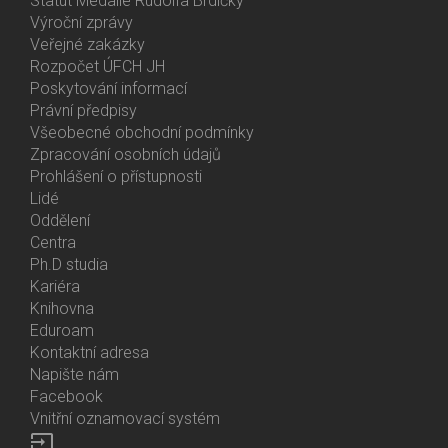
Statut Medaile Rudolfa Brdičky
Výroční zprávy
Bottom
Veřejné zakázky
Menu
Rozpočet ÚFCH JH
About
Poskytování informací
Us
Právní předpisy
Všeobecné obchodní podmínky
Zpracování osobních údajů
Prohlášení o přístupnosti
Lidé
Bottom
Oddělení
Menu
Centra
Contacts
Ph.D studia
Kariéra
Knihovna
Eduroam
Kontaktní adresa
Napište nám
Facebook
Vnitřní oznamovací systém
input