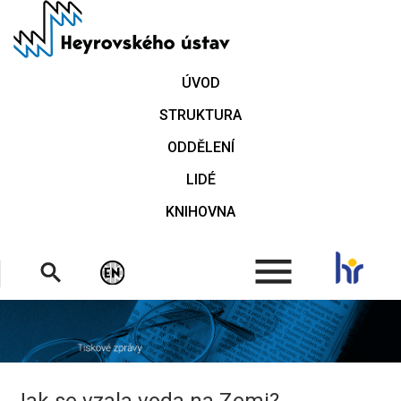
Přejít
k
hlavnímu
obsahu
ÚVOD
STRUKTURA
ODDĚLENÍ
LIDÉ
KNIHOVNA
.