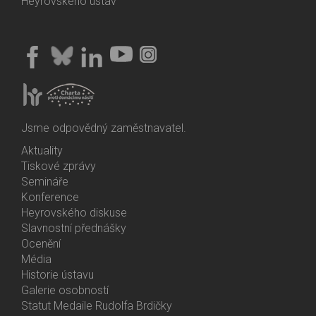
Heyrovského ústav
Jsme odpovědný zaměstnavatel.
Aktuality
Bottom
Tiskové zprávy
Menu
Semináře
Activities
Konference
Heyrovského diskuse
Slavnostní přednášky
Ocenění
Média
Historie ústavu
Galerie osobností
Statut Medaile Rudolfa Brdičky