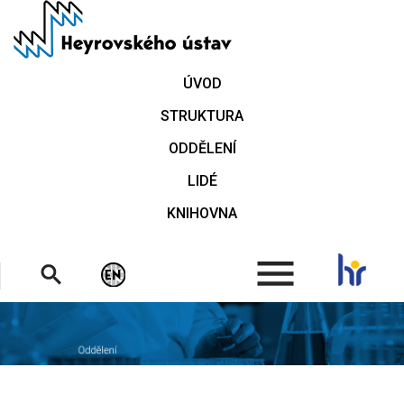
Přejít
k
hlavnímu
obsahu
ÚVOD
STRUKTURA
ODDĚLENÍ
LIDÉ
KNIHOVNA
.