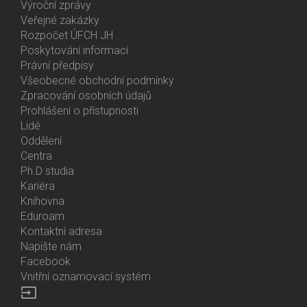
Výroční zprávy
Bottom
Veřejné zakázky
Menu
Rozpočet ÚFCH JH
About
Poskytování informací
Us
Právní předpisy
Všeobecné obchodní podmínky
Zpracování osobních údajů
Prohlášení o přístupnosti
Lidé
Bottom
Oddělení
Menu
Centra
Contacts
Ph.D studia
Kariéra
Knihovna
Eduroam
Kontaktní adresa
Napište nám
Facebook
Vnitřní oznamovací systém
input