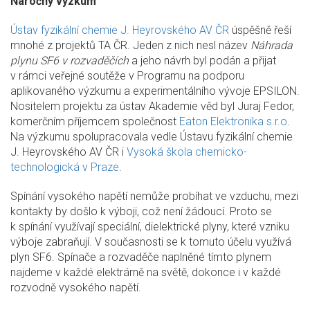
Náročný výzkum
Ústav fyzikální chemie J. Heyrovského AV ČR
úspěšně řeší
mnohé z projektů TA ČR. Jeden z nich nesl název
Náhrada
plynu SF6 v rozvaděčích
a jeho návrh byl podán a přijat
v rámci veřejné soutěže v Programu na podporu
aplikovaného výzkumu a experimentálního vývoje EPSILON.
Nositelem projektu za ústav Akademie věd byl Juraj Fedor,
komerčním příjemcem společnost
Eaton Elektronika s.r.o
.
Na výzkumu spolupracovala vedle Ústavu fyzikální chemie
J. Heyrovského AV ČR i
Vysoká škola chemicko-
technologická v Praze
.
Spínání vysokého napětí nemůže probíhat ve vzduchu, mezi
kontakty by došlo k výboji, což není žádoucí. Proto se
k spínání využívají speciální, dielektrické plyny, které vzniku
výboje zabraňují. V současnosti se k tomuto účelu využívá
plyn SF6. Spínače a rozvaděče naplněné tímto plynem
najdeme v každé elektrárně na světě, dokonce i v každé
rozvodně vysokého napětí.