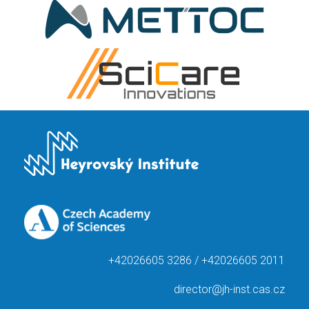
+42026605 3286 / +42026605 2011
director@jh-inst.cas.cz