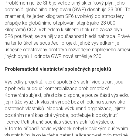
Problémem je, že SF6 je velice silný skleníkový plyn, jeho
potenciál globálního oteplování (GWP) dosahuje 23 000. To
znamená, že jeden kilogram SF6 uvolněný do atmosféry
přispěje ke globálnímu oteplování stejně jako 23 000
kilogramů CO2. Vzhledem k silnému tlaku na zákaz plyn
SF6 používat, se za něj v současnosti hledá náhrada. Právě
na tento úkol se soustředil projekt, jehož výsledkem je
úspěšně otestovaný prototyp rozvaděče naplněného směsí
jiných plynů. Hodnota GWP nové směsi je 230.
Problematické vlastnictví společných projektů
Výsledky projektů, které společně vlastní více stran, jsou
z pohledu budoucí komercializace problematické.
Komerční subjekt, přestože disponuje pouze částí výsledku,
jej může využít k vlastní výrobě bez ohledu na stanovisko
ostatních vlastníků. Naopak výzkumná organizace, jejímž
posláním není klasická výroba, potřebuje k poskytnutí
licence třetí straně souhlas všech vlastníků výsledku.
V tomto případě navíc výsledek nebyl klasickým duševním
vlastnictvím, jako je třeba patent, a licencovat bylo možné