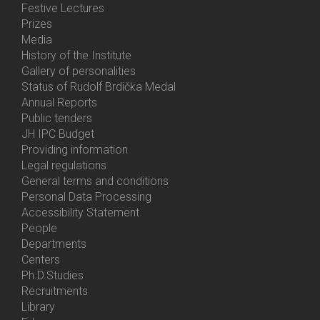
Festive Lectures
Prizes
Media
History of the Institute
Gallery of personalities
Status of Rudolf Brdička Medal
Annual Reports
Bottom
Public tenders
Menu
JH IPC Budget
About
Providing information
Us
Legal regulations
General terms and conditions
Personal Data Processing
Accessibility Statement
People
Bottom
Departments
Menu
Centers
Contacts
Ph.D.Studies
Recruitments
Library