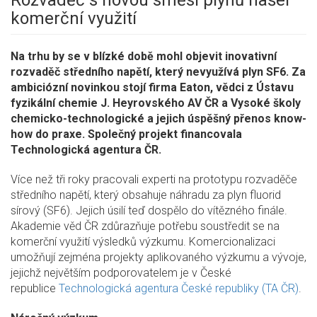
Rozvaděč s novou směsí plynů našel
komerční využití
Na trhu by se v blízké době mohl objevit inovativní
rozvaděč středního napětí, který nevyužívá plyn SF6. Za
ambiciózní novinkou stojí firma Eaton, vědci z Ústavu
fyzikální chemie J. Heyrovského AV ČR a Vysoké školy
chemicko-technologické a jejich úspěšný přenos know-
how do praxe. Společný projekt financovala
Technologická agentura ČR.
Více než tři roky pracovali experti na prototypu rozvaděče
středního napětí, který obsahuje náhradu za plyn fluorid
sírový (SF6). Jejich úsilí teď dospělo do vítězného finále.
Akademie věd ČR zdůrazňuje potřebu soustředit se na
komerční využití výsledků výzkumu. Komercionalizaci
umožňují zejména projekty aplikovaného výzkumu a vývoje,
jejichž největším podporovatelem je v České
republice
Technologická agentura České republiky (TA ČR)
.