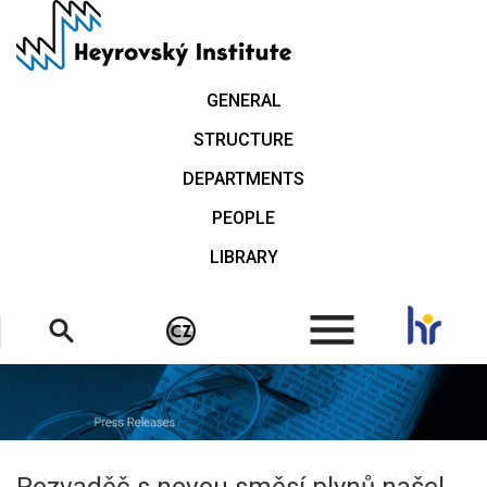
Skip
to
main
content
GENERAL
STRUCTURE
DEPARTMENTS
PEOPLE
LIBRARY
.