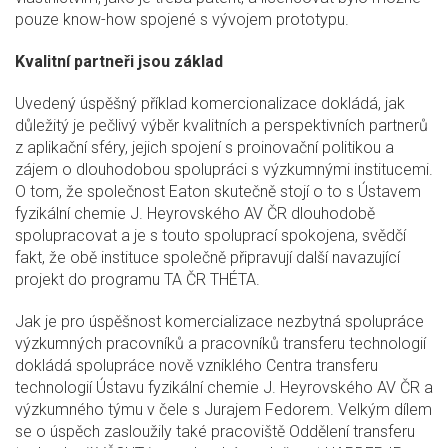
pouze know-how spojené s vývojem prototypu.
Kvalitní partneři jsou základ
Uvedený úspěšný příklad komercionalizace dokládá, jak
důležitý je pečlivý výběr kvalitních a perspektivních partnerů
z aplikační sféry, jejich spojení s proinovační politikou a
zájem o dlouhodobou spolupráci s výzkumnými institucemi.
O tom, že společnost Eaton skutečně stojí o to s Ústavem
fyzikální chemie J. Heyrovského AV ČR dlouhodobě
spolupracovat a je s touto spoluprací spokojena, svědčí
fakt, že obě instituce společně připravují další navazující
projekt do programu TA ČR THÉTA.
Jak je pro úspěšnost komercializace nezbytná spolupráce
výzkumných pracovníků a pracovníků transferu technologií
dokládá spolupráce nově vzniklého Centra transferu
technologií Ústavu fyzikální chemie J. Heyrovského AV ČR a
výzkumného týmu v čele s Jurajem Fedorem. Velkým dílem
se o úspěch zasloužily také pracoviště Oddělení transferu