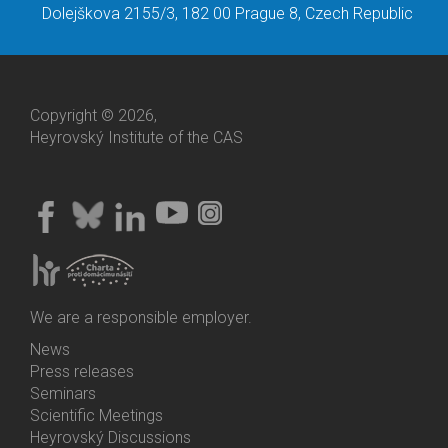
Dolejškova 2155/3, 182 00 Prague 8, Czech Republic
Copyright © 2026,
Heyrovský Institute of the CAS
We are a responsible employer.
News
Bottom
Press releases
Menu
Seminars
Activities
Scientific Meetings
Heyrovský Discussions