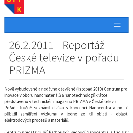
Toggle
navigati
26.2.2011 - Reportáž
České televize v pořadu
PRIZMA
Nově vybudované a nedávno otevřené (listopad 2010) Centrum pro
inovace v oboru nanomateriálů a nanotechnologií krátce
představeno v technickém magazinu PRIZMA v České televizi.
Pořad stručně seznámil diváka s koncepcí Nanocentra a po té
přiblížil zaměření výzkumu v jedné ze tří oblatí - oblasti
elektrodových procesů a materiálů.
Centrum představili Jiří Rathouský, vedoucí Nanocentra, a Ladislav