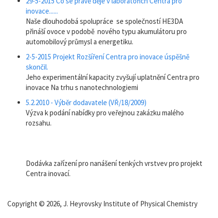
29-5-2015 Co se právě děje v laboratořích Centra pro
inovace......
Naše dlouhodobá spolupráce se společností HE3DA
přináší ovoce v podobě nového typu akumulátoru pro
automobilový průmysl a energetiku.
2-5-2015 Projekt Rozšíření Centra pro inovace úspěšně
skončil.
Jeho experimentální kapacity zvyšují uplatnění Centra pro
inovace Na trhu s nanotechnologiemi
5.2.2010 - Výběr dodavatele (VŘ/18/2009)
Výzva k podání nabídky pro veřejnou zakázku malého
rozsahu.
Dodávka zařízení pro nanášení tenkých vrstvev pro projekt
Centra inovací.
Copyright © 2026, J. Heyrovsky Institute of Physical Chemistry