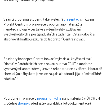
V rámci programu studenti také vyslechli
prezentaci
s názvem
Projekt Centrum pro inovace v oboru nanomateriálů a
nanotechnologií – cesta ke zvýšení kvality vzdělávání
vysokoškolských a postgraduálních studentů (K.Stejskalová) a
absolvovali krátkou exkursi do laboratoří Centra inovací.
Studenty koncepce Centra inovací zajímala a i když sami mají
"doma" v Pardubicicích zcela novou budovu FCHT s moderně
vybavenými laboratořemi, úroveň rekonstrukce a zařízení laboratoří
chemickým nábytkem je velice zaujala a hodnotili ji jako "mimořádně
zdařilou" !
Podrobné informace o
programu Týdne
nanomateriálů v ÚFCH JH
...(včetně
sborníku
přednášek a praktik a fotodokumentace)