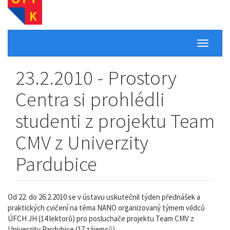
Toggle
navigati
23.2.2010 - Prostory
Centra si prohlédli
studenti z projektu Team
CMV z Univerzity
Pardubice
Od 22. do 26.2.2010 se v ústavu uskutečnil týden přednášek a
praktických cvičení na téma NANO organizovaný týmem vědců
ÚFCH JH (14 lektorů) pro posluchače projektu Team CMV z
Univerzity Pardubice (17 zájemců).