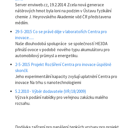
Server enviweb.cz, 19.2.2014: Zcela nová generace
nátěrových hmot byla loni na podzim v Ústavu fyzikální
chemie J. Heyrovského Akademie věd ČR představena
médiím.
29-5-2015 Co se právě děje v laboratořích Centra pro
inovace......
Naše dlouhodobá spolupráce se společností HE3DA
přináší ovoce v podobě nového typu akumulátoru pro
automobilový průmysl a energetiku.
2-5-2015 Projekt Rozšíření Centra pro inovace úspěšně
skončil.
Jeho experimentální kapacity zvyšují uplatnění Centra pro
inovace Na trhu s nanotechnologiemi
5.2.2010 - Výběr dodavatele (VŘ/18/2009)
Výzva k podání nabídky pro veřejnou zakázku malého
rozsahu.
Dodávka zařízení pro nanášení tenkých vrstvev pro projekt