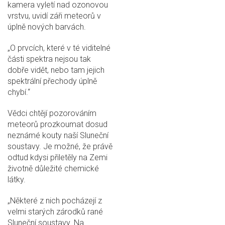
kamera vyletí nad ozonovou
vrstvu, uvidí záři meteorů v
úplně nových barvách.
„O prvcích, které v té viditelné
části spektra nejsou tak
dobře vidět, nebo tam jejich
spektrální přechody úplně
chybí.“
Vědci chtějí pozorováním
meteorů prozkoumat dosud
neznámé kouty naší Sluneční
soustavy. Je možné, že právě
odtud kdysi přiletěly na Zemi
životně důležité chemické
látky.
„Některé z nich pocházejí z
velmi starých zárodků rané
Sluneční soustavy. Na