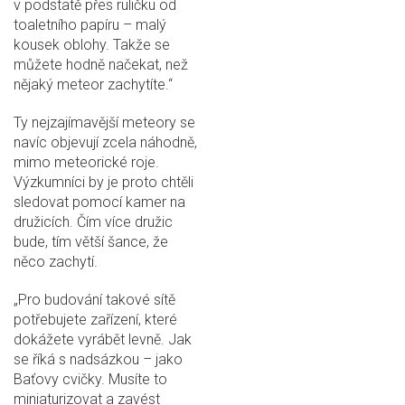
v podstatě přes ruličku od
toaletního papíru – malý
kousek oblohy. Takže se
můžete hodně načekat, než
nějaký meteor zachytíte.“
Ty nejzajímavější meteory se
navíc objevují zcela náhodně,
mimo meteorické roje.
Výzkumníci by je proto chtěli
sledovat pomocí kamer na
družicích. Čím více družic
bude, tím větší šance, že
něco zachytí.
„Pro budování takové sítě
potřebujete zařízení, které
dokážete vyrábět levně. Jak
se říká s nadsázkou – jako
Baťovy cvičky. Musíte to
miniaturizovat a zavést