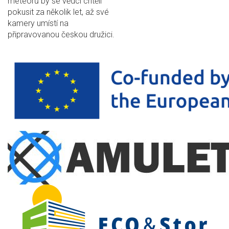
meteorů by se vědci chtěli
pokusit za několik let, až své
kamery umístí na
připravovanou českou družici.