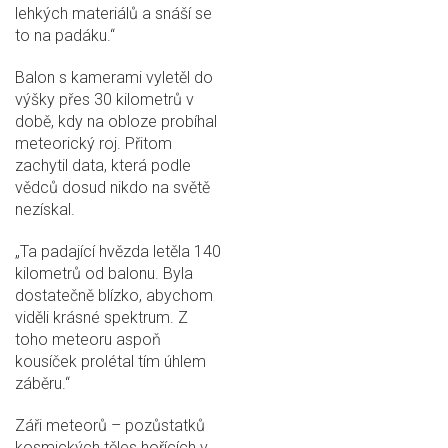
lehkých materiálů a snáší se
to na padáku.“
Balon s kamerami vyletěl do
výšky přes 30 kilometrů v
době, kdy na obloze probíhal
meteorický roj. Přitom
zachytil data, která podle
vědců dosud nikdo na světě
nezískal.
„Ta padající hvězda letěla 140
kilometrů od balonu. Byla
dostatečně blízko, abychom
viděli krásné spektrum. Z
toho meteoru aspoň
kousíček prolétal tím úhlem
záběru.“
Záři meteorů – pozůstatků
kosmických těles hořících v