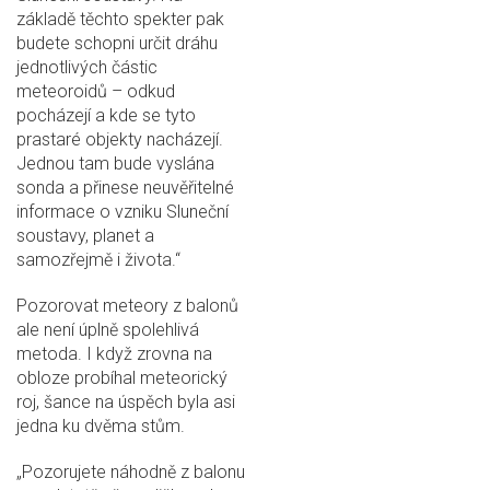
základě těchto spekter pak
budete schopni určit dráhu
jednotlivých částic
meteoroidů – odkud
pocházejí a kde se tyto
prastaré objekty nacházejí.
Jednou tam bude vyslána
sonda a přinese neuvěřitelné
informace o vzniku Sluneční
soustavy, planet a
samozřejmě i života.“
Pozorovat meteory z balonů
ale není úplně spolehlivá
metoda. I když zrovna na
obloze probíhal meteorický
roj, šance na úspěch byla asi
jedna ku dvěma stům.
„Pozorujete náhodně z balonu