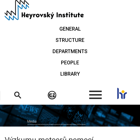
Skip
to
main
content
GENERAL
STRUCTURE
DEPARTMENTS
PEOPLE
LIBRARY
.