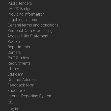
Bottom
Public tenders
Menu
JH IPC Budget
About
Providing information
Us
Legal regulations
General terms and conditions
Personal Data Processing
Accessibility Statement
People
Bottom
Departments
Menu
Centers
Contacts
Ph.D.Studies
Recruitments
Library
Eduroam
Contact Address
Feedback form
Facebook
Internal Reporting System
input
Log in