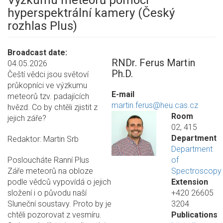
Výzkumu meteorů pomocí
hyperspektrální kamery (Český
rozhlas Plus)
Broadcast date
RNDr. Ferus Martin
04.05.2026
Ph.D.
Čeští vědci jsou světoví
průkopníci ve výzkumu
E-mail
meteorů tzv. padajících
martin.ferus@heu.cas.cz
hvězd. Co by chtěli zjistit z
Room
jejich záře?
02, 415
Department
Redaktor: Martin Srb
Department
Posloucháte Ranní Plus
of
Záře meteorů na obloze
Spectroscopy
podle vědců vypovídá o jejich
Extension
složení i o původu naší
+420 26605
Sluneční soustavy. Proto by je
3204
chtěli pozorovat z vesmíru.
Publications