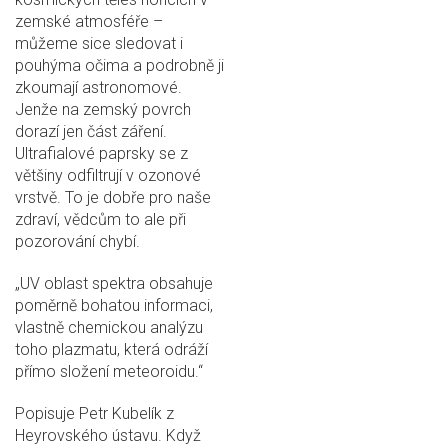
zemské atmosféře –
můžeme sice sledovat i
pouhýma očima a podrobně ji
zkoumají astronomové.
Jenže na zemský povrch
dorazí jen část záření.
Ultrafialové paprsky se z
většiny odfiltrují v ozonové
vrstvě. To je dobře pro naše
zdraví, vědcům to ale při
pozorování chybí.
„UV oblast spektra obsahuje
poměrně bohatou informaci,
vlastně chemickou analýzu
toho plazmatu, která odráží
přímo složení meteoroidu.“
Popisuje Petr Kubelík z
Heyrovského ústavu. Když