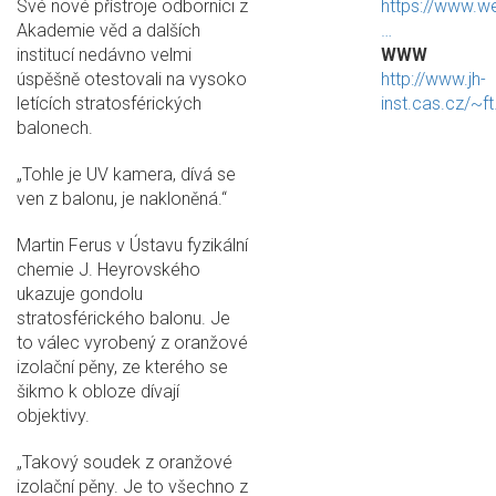
Své nové přístroje odborníci z
https://www.w
Akademie věd a dalších
…
institucí nedávno velmi
WWW
úspěšně otestovali na vysoko
http://www.jh-
letících stratosférických
inst.cas.cz/~f
balonech.
„Tohle je UV kamera, dívá se
ven z balonu, je nakloněná.“
Martin Ferus v Ústavu fyzikální
chemie J. Heyrovského
ukazuje gondolu
stratosférického balonu. Je
to válec vyrobený z oranžové
izolační pěny, ze kterého se
šikmo k obloze dívají
objektivy.
„Takový soudek z oranžové
izolační pěny. Je to všechno z