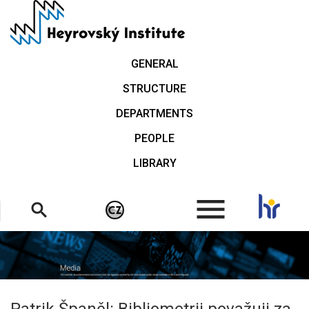
Skip
to
main
content
GENERAL
STRUCTURE
DEPARTMENTS
PEOPLE
LIBRARY
.