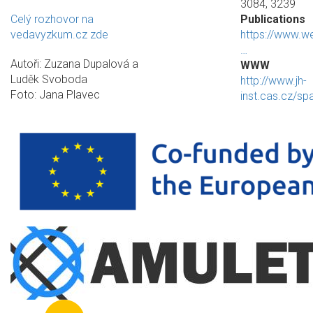
3084, 3239
Celý rozhovor na
Publications
vedavyzkum.cz zde
https://www.w
…
Autoři: Zuzana Dupalová a
WWW
Luděk Svoboda
http://www.jh-
Foto: Jana Plavec
inst.cas.cz/sp