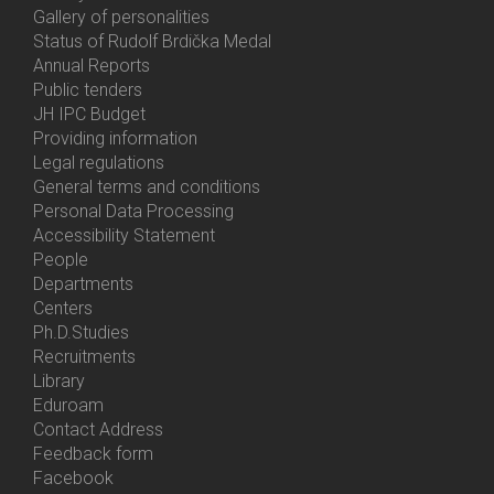
Gallery of personalities
Status of Rudolf Brdička Medal
Annual Reports
Bottom
Public tenders
Menu
JH IPC Budget
About
Providing information
Us
Legal regulations
General terms and conditions
Personal Data Processing
Accessibility Statement
People
Bottom
Departments
Menu
Centers
Contacts
Ph.D.Studies
Recruitments
Library
Eduroam
Contact Address
Feedback form
Facebook