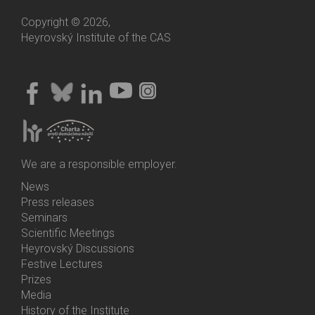
Copyright © 2026,
Heyrovský Institute of the CAS
We are a responsible employer.
News
Bottom
Press releases
Menu
Seminars
Activities
Scientific Meetings
Heyrovský Discussions
Festive Lectures
Prizes
Media
History of the Institute