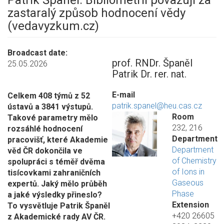
Patrik Španěl: Bibliometrii považuji za
zastaralý způsob hodnocení vědy
(vedavyzkum.cz)
Broadcast date
prof. RNDr. Španěl
25.05.2026
Patrik Dr. rer. nat.
E-mail
Celkem 408 týmů z 52
patrik.spanel@heu.cas.cz
ústavů a 3841 výstupů.
Room
Takové parametry mělo
232, 216
rozsáhlé hodnocení
Department
pracovišť, které Akademie
Department
věd ČR dokončila ve
of Chemistry
spolupráci s téměř dvěma
of Ions in
tisícovkami zahraničních
Gaseous
expertů. Jaký mělo průběh
Phase
a jaké výsledky přineslo?
Extension
To vysvětluje Patrik Španěl
+420 26605
z Akademické rady AV ČR.