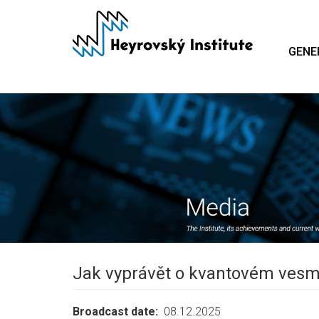
Skip
to
main
GENE
content
Jak vyprávět o kvantovém vesm
Broadcast date
08.12.2025