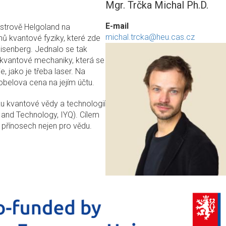
Mgr. Trčka Michal Ph.D.
E-mail
 ostrově Helgoland na
michal.trcka@heu.cas.cz
 kvantové fyziky, které zde
eisenberg. Jednalo se tak
 kvantové mechaniky, která se
 jako je třeba laser. Na
obelova cena na jejím účtu.
u kvantové vědy a technologií
 and Technology, IYQ). Cílem
h přínosech nejen pro vědu.