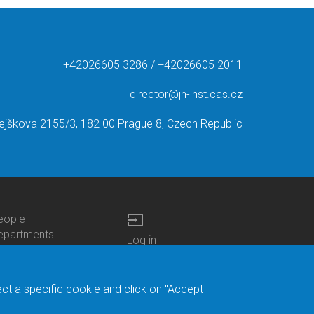
+42026605 3286 / +42026605 2011
director@jh-inst.cas.cz
ejškova 2155/3, 182 00 Prague 8, Czech Republic
input
eople
ottom
epartments
Log in
enu
enters
Bottom
Intranet
ontacts
h.D.Studies
Menu
Web Mail
ecruitments
Login
Site Map
ect a specific cookie and click on "Accept
brary
Site Search
duroam