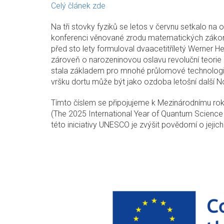
Celý článek zde
Na tři stovky fyziků se letos v červnu setkalo na
konferenci věnované zrodu matematických zákonů
před sto lety formuloval dvaacetitříletý Werner H
zároveň o narozeninovou oslavu revoluční teorie
stala základem pro mnohé průlomové technologie,
vršku dortu může být jako ozdoba letošní další N
Tímto číslem se připojujeme k Mezinárodnímu rok
(The 2025 International Year of Quantum Science
této iniciativy UNESCO je zvýšit povědomí o jejic