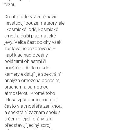
těžbu.
Do atmosféry Země navíc
nevstupují pouze meteory, ale
i kosmické lodě, kosmické
smetí a další plazmatické
jevy. Velká část oblohy však
zůstává nepozorována –
například nad oceány,
polárními oblastmi či
pouštěmi. A i tam, kde
kamery existují, je spektrální
analýza omezena počasím,
prachem a samotnou
atmosférou. Kromě toho
tělesa způsobující meteor
často v atmosféře zaniknou,
a spektrální záznam spolu s
určením jejich dráhy tak
představují jediný zdroj