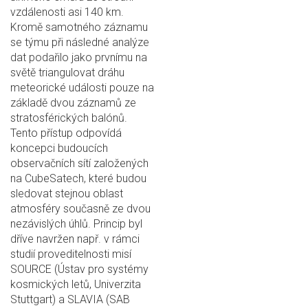
vzdálenosti asi 140 km.
Kromě samotného záznamu
se týmu při následné analýze
dat podařilo jako prvnímu na
světě triangulovat dráhu
meteorické události pouze na
základě dvou záznamů ze
stratosférických balónů.
Tento přístup odpovídá
koncepci budoucích
observačních sítí založených
na CubeSatech, které budou
sledovat stejnou oblast
atmosféry současně ze dvou
nezávislých úhlů. Princip byl
dříve navržen např. v rámci
studií proveditelnosti misí
SOURCE (Ústav pro systémy
kosmických letů, Univerzita
Stuttgart) a SLAVIA (SAB