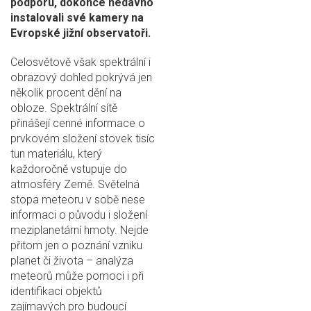
podporu, dokonce nedávno
instalovali své kamery na
Evropské jižní observatoři.
Celosvětově však spektrální i
obrazový dohled pokrývá jen
několik procent dění na
obloze. Spektrální sítě
přinášejí cenné informace o
prvkovém složení stovek tisíc
tun materiálu, který
každoročně vstupuje do
atmosféry Země. Světelná
stopa meteoru v sobě nese
informaci o původu i složení
meziplanetární hmoty. Nejde
přitom jen o poznání vzniku
planet či života – analýza
meteorů může pomoci i při
identifikaci objektů
zajímavých pro budoucí