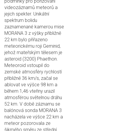
podmínky pro pořizování
videozáznamů meteorů a
jejich spekter. Unikátní
spektrum bolidu
zaznamenané kamerou mise
MORANA 3 z výšky přibližně
22 km bylo přiřazeno
meteorickému roji Geminid,
jehož mateřským tělesem je
asteroid (3200) Phaethon.
Meteoroid vstoupil do
zemské atmosféry rychlostí
přibližně 36 km/s, začal se
ablovat ve výšce 98 km a
během 1,46 vteřiny urazil
atmosférou světelnou dráhu
52 km. V době záznamu se
balónová sonda MORANA 3
nacházela ve výšce 22 km a
meteor pozorovala ze
šikmého směru ze střední