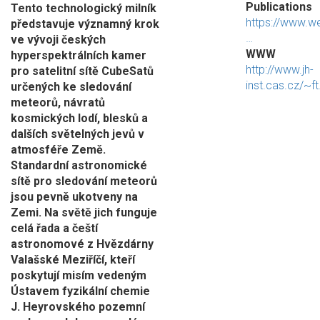
Publications
Tento technologický milník
https://www.w
představuje významný krok
…
ve vývoji českých
WWW
hyperspektrálních kamer
http://www.jh-
pro satelitní sítě CubeSatů
inst.cas.cz/~f
určených ke sledování
meteorů, návratů
kosmických lodí, blesků a
dalších světelných jevů v
atmosféře Země.
Standardní astronomické
sítě pro sledování meteorů
jsou pevně ukotveny na
Zemi. Na světě jich funguje
celá řada a čeští
astronomové z Hvězdárny
Valašské Meziříčí, kteří
poskytují misím vedeným
Ústavem fyzikální chemie
J. Heyrovského pozemní