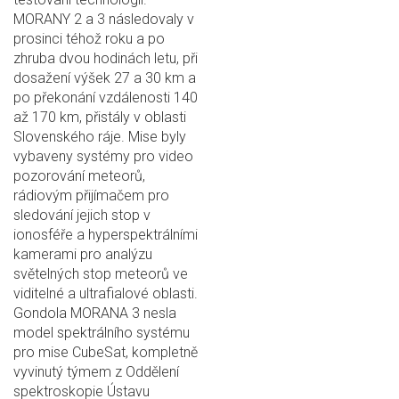
MORANY 2 a 3 následovaly v
prosinci téhož roku a po
zhruba dvou hodinách letu, při
dosažení výšek 27 a 30 km a
po překonání vzdálenosti 140
až 170 km, přistály v oblasti
Slovenského ráje. Mise byly
vybaveny systémy pro video
pozorování meteorů,
rádiovým přijímačem pro
sledování jejich stop v
ionosféře a hyperspektrálními
kamerami pro analýzu
světelných stop meteorů ve
viditelné a ultrafialové oblasti.
Gondola MORANA 3 nesla
model spektrálního systému
pro mise CubeSat, kompletně
vyvinutý týmem z Oddělení
spektroskopie Ústavu