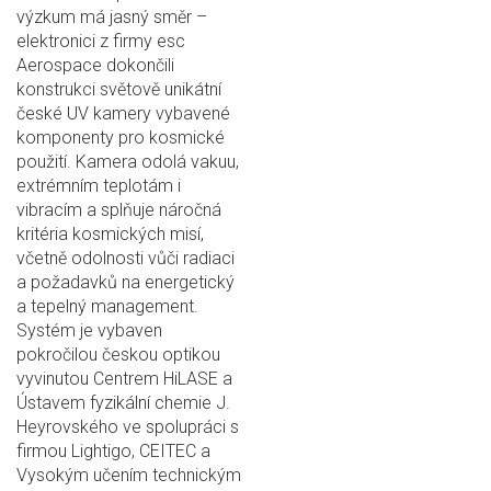
výzkum má jasný směr –
elektronici z firmy esc
Aerospace dokončili
konstrukci světově unikátní
české UV kamery vybavené
komponenty pro kosmické
použití. Kamera odolá vakuu,
extrémním teplotám i
vibracím a splňuje náročná
kritéria kosmických misí,
včetně odolnosti vůči radiaci
a požadavků na energetický
a tepelný management.
Systém je vybaven
pokročilou českou optikou
vyvinutou Centrem HiLASE a
Ústavem fyzikální chemie J.
Heyrovského ve spolupráci s
firmou Lightigo, CEITEC a
Vysokým učením technickým