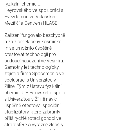
fyzikální chemie J.
Heyrovského ve spolupráci s
Hvězdárnou ve Valašském
Meziříčí a Centrem HiLASE.
Zařízení fungovalo bezchybně
a za zlomek ceny kosmické
mise umožnilo úspěšně
otestovat technologii pro
budoucí nasazení ve vesmíru.
Samotný let technologicky
zajistila firma Spacemanic ve
spolupráci s Univerzitou v
Žilině. Tým z Ústavu fyzikální
chemie J. Heyrovského spolu
s Univerzitou v Žilině navíc
úspěšně otestoval speciální
stabilizátory, které zabránily
příliš rychlé rotaci gondol ve
stratosféře a výrazně zlepšily