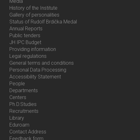
Media
History of the Institute
Gallery of personalities
Status of Rudolf Brdička Medal
Annual Reports
Bottom
Public tenders
Menu
JH IPC Budget
About
Providing information
Us
Legal regulations
General terms and conditions
Personal Data Processing
Accessibility Statement
People
Bottom
Departments
Menu
Centers
Contacts
Ph.D.Studies
Recruitments
Library
Eduroam
Contact Address
Feedback form