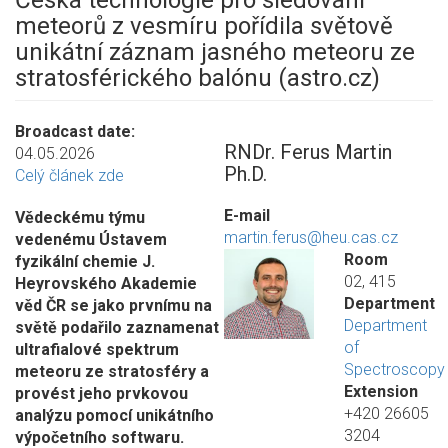
Česká technologie pro sledování
meteorů z vesmíru pořídila světově
unikátní záznam jasného meteoru ze
stratosférického balónu (astro.cz)
Broadcast date
RNDr. Ferus Martin
04.05.2026
Ph.D.
Celý článek zde
E-mail
Vědeckému týmu
martin.ferus@heu.cas.cz
vedenému Ústavem
Room
fyzikální chemie J.
02, 415
Heyrovského Akademie
Department
věd ČR se jako prvnímu na
Department
světě podařilo zaznamenat
of
ultrafialové spektrum
Spectroscopy
meteoru ze stratosféry a
Extension
provést jeho prvkovou
+420 26605
analýzu pomocí unikátního
3204
výpočetního softwaru.