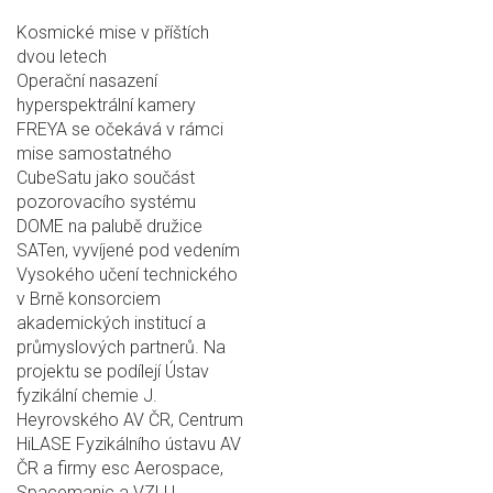
Kosmické mise v příštích
dvou letech
Operační nasazení
hyperspektrální kamery
FREYA se očekává v rámci
mise samostatného
CubeSatu jako součást
pozorovacího systému
DOME na palubě družice
SATen, vyvíjené pod vedením
Vysokého učení technického
v Brně konsorciem
akademických institucí a
průmyslových partnerů. Na
projektu se podílejí Ústav
fyzikální chemie J.
Heyrovského AV ČR, Centrum
HiLASE Fyzikálního ústavu AV
ČR a firmy esc Aerospace,
Spacemanic a VZLU