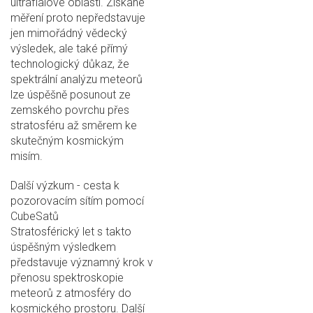
ultrafialové oblasti. Získané
měření proto nepředstavuje
jen mimořádný vědecký
výsledek, ale také přímý
technologický důkaz, že
spektrální analýzu meteorů
lze úspěšně posunout ze
zemského povrchu přes
stratosféru až směrem ke
skutečným kosmickým
misím.
Další výzkum - cesta k
pozorovacím sítím pomocí
CubeSatů
Stratosférický let s takto
úspěšným výsledkem
představuje významný krok v
přenosu spektroskopie
meteorů z atmosféry do
kosmického prostoru. Další