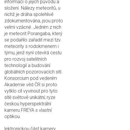
informací o jejich původu a
složení. Nálezy meteoritů, u
nichž je dráha spolehlivě
zdokumentována, jsou proto
velmi vzácné. Jedním z nich
je meteorit Porangaba, který
se podařilo zařadit mezi tzv.
meteority s rodokmenem i
týmu, jenž nyní otevírá cestu
pro rozvoj satelitních
technologií a budování
globálních pozorovacích sítí.
Konsorcium pod vedením
Akademie věd ČR si proto
vytklo cíl vyvinout pro tyto
sítě světově unikátní, ryze
českou hyperspektrální
kameru FREYA s vlastní
optikou.
lektronickou část kamery