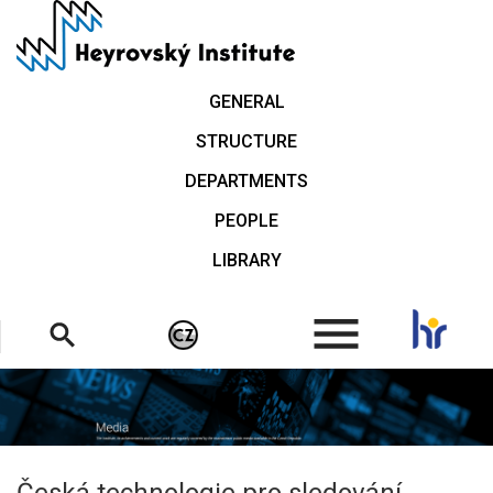
Skip
to
main
content
GENERAL
STRUCTURE
DEPARTMENTS
PEOPLE
LIBRARY
.