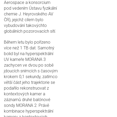
Aerospace a konsorcium
pod vedením Ústavu fyzikální
chemie J. Heyrovského AV
ČR), jejichž cílem bylo
vybudování takovýchto
globálních pozorovacích sítí.
Během letu bylo pořízeno
více než 1 TB dat. Samotný
bolid byl na hyperspektrální
UV kameře MORANA 3
zachycen ve dvou po sobě
jdoucích snímcích s časovým
krokem 0,1 sekundy, zatímco
větší část jeho trajektorie se
podařilo rekonstruovat z
kontextových kamer a
záznamů druhé balónové
sondy MORANA 2. Právě
kombinace hyperspektrální
kamery a kontextových